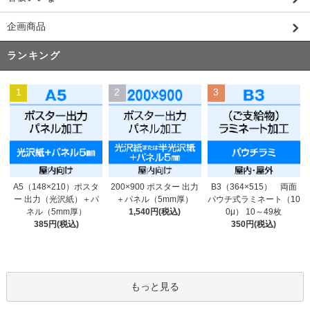
企画商品
ランキング
1
2
3
200×900 ポスター 出力
A5（148×210）ポスタ
B3（364×515） 両面
＋パネル（5mm厚）
ー 出力（光沢紙）＋パ
パウチ式ラミネート（10
1,540円(税込)
ネル（5mm厚）
0μ） 10～49枚
385円(税込)
350円(税込)
もっと見る