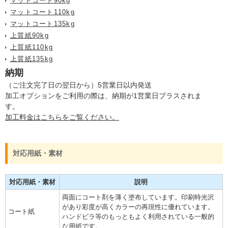
マットコート90kg
マットコート110kg
マットコート135kg
上質紙90kg
上質紙110kg
上質紙135kg
納期
（ご注文完了日の翌日から）5営業日以内発送
加工オプションをご利用の際は、納期が1営業日プラスされま
す。
加工料金はこちらをご覧ください。
対応用紙・素材
対応用紙・素材
説明
両面にコート剤を薄く塗布しています。印刷時光沢
があり彩度が高くカラーの再現性に優れています。
コート紙
ハンドビラ等のもっともよく利用されている一般的
な用紙です。