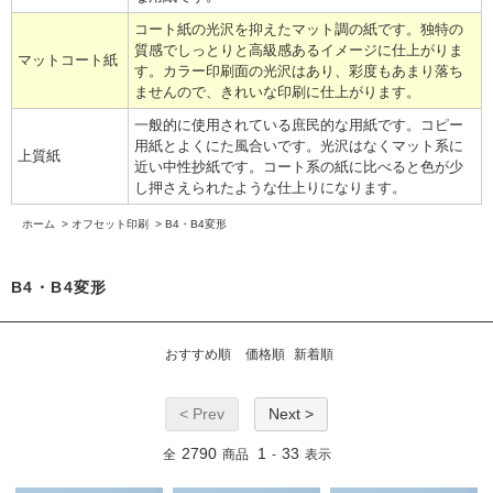
コート紙の光沢を抑えたマット調の紙です。独特の
質感でしっとりと高級感あるイメージに仕上がりま
マットコート紙
す。カラー印刷面の光沢はあり、彩度もあまり落ち
ませんので、きれいな印刷に仕上がります。
一般的に使用されている庶民的な用紙です。コピー
用紙とよくにた風合いです。光沢はなくマット系に
上質紙
近い中性抄紙です。コート系の紙に比べると色が少
し押さえられたような仕上りになります。
ホーム
>
オフセット印刷
>
B4・B4変形
B4・B4変形
おすすめ順
価格順
新着順
< Prev
Next >
2790
1
33
全
商品
-
表示