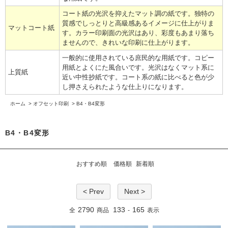
コート紙の光沢を抑えたマット調の紙です。独特の
質感でしっとりと高級感あるイメージに仕上がりま
マットコート紙
す。カラー印刷面の光沢はあり、彩度もあまり落ち
ませんので、きれいな印刷に仕上がります。
一般的に使用されている庶民的な用紙です。コピー
用紙とよくにた風合いです。光沢はなくマット系に
上質紙
近い中性抄紙です。コート系の紙に比べると色が少
し押さえられたような仕上りになります。
ホーム
>
オフセット印刷
>
B4・B4変形
B4・B4変形
おすすめ順
価格順
新着順
< Prev
Next >
2790
133
165
全
商品
-
表示