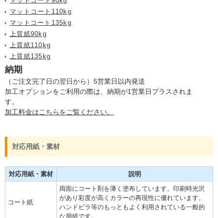
マットコート90kg
マットコート110kg
マットコート135kg
上質紙90kg
上質紙110kg
上質紙135kg
納期
（ご注文完了日の翌日から）5営業日以内発送
加工オプションをご利用の際は、納期が1営業日プラスされま
す。
加工料金はこちらをご覧ください。
対応用紙・素材
対応用紙・素材
説明
両面にコート剤を薄く塗布しています。印刷時光沢
があり彩度が高くカラーの再現性に優れています。
コート紙
ハンドビラ等のもっともよく利用されている一般的
な用紙です。