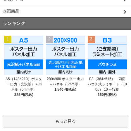
企画商品
ランキング
1
2
3
200×900 ポスター 出力
A5（148×210）ポスタ
B3（364×515） 両面
＋パネル（5mm厚）
ー 出力（光沢紙）＋パ
パウチ式ラミネート（10
1,540円(税込)
ネル（5mm厚）
0μ） 10～49枚
385円(税込)
350円(税込)
もっと見る