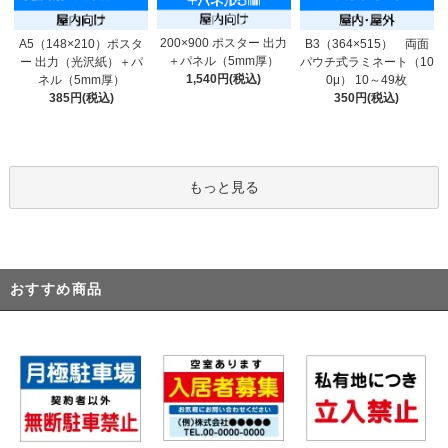
200×900 ポスター 出力
A5（148×210）ポスタ
B3（364×515） 両面
＋パネル（5mm厚）
ー 出力（光沢紙）＋パ
パウチ式ラミネート（10
1,540円(税込)
ネル（5mm厚）
0μ） 10～49枚
385円(税込)
350円(税込)
もっと見る
おすすめ商品