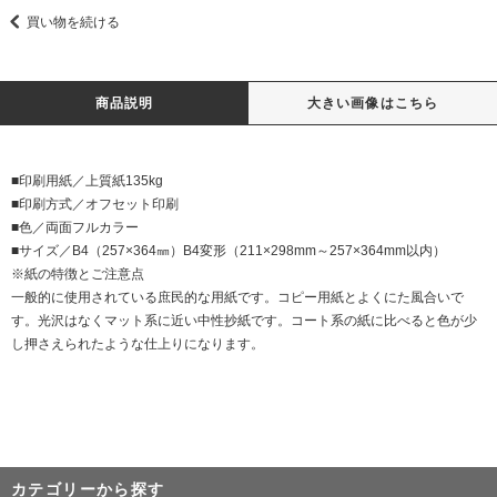
買い物を続ける
商品説明
大きい画像はこちら
■印刷用紙／上質紙135kg
■印刷方式／オフセット印刷
■色／両面フルカラー
■サイズ／B4（257×364㎜）B4変形（211×298mm～257×364mm以内）
※紙の特徴とご注意点
一般的に使用されている庶民的な用紙です。コピー用紙とよくにた風合いで
す。光沢はなくマット系に近い中性抄紙です。コート系の紙に比べると色が少
し押さえられたような仕上りになります。
カテゴリーから探す