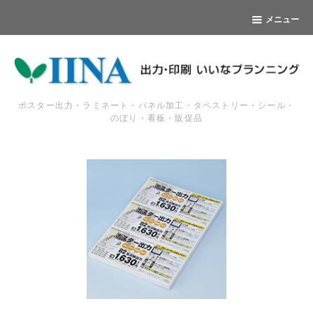
メニュー
ポスター出力・ラミネート・パネル加工・タペストリー・シール・
のぼり・看板・販促品