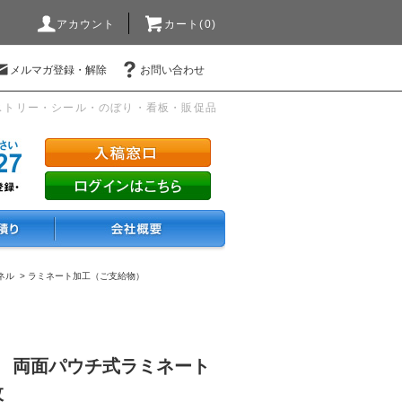
アカウント
カート(0)
メルマガ登録・解除
お問い合わせ
ストリー・シール・のぼり・看板・販促品
ネル
>
ラミネート加工（ご支給物）
15） 両面パウチ式ラミネート
枚