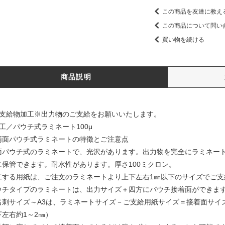
この商品を友達に教え
この商品について問い
買い物を続ける
商品説明
ご支給物加工※出力物のご支給をお願いいたします。
加工／パウチ式ラミネート100μ
両面パウチ式ラミネートの特徴とご注意点
面パウチ式のラミネートで、光沢があります。出力物を完全にラミネー
に保管できます。耐水性があります。厚さ100ミクロン。
工する用紙は、ご注文のラミネートより上下左右1㎜以下のサイズでご支
ウチタイプのラミネートは、出力サイズ＋四方にパウチ接着面ができま
名刺サイズ～A3は、ラミネートサイズ－ご支給用紙サイズ＝接着面サイズ
下左右約1～2㎜）