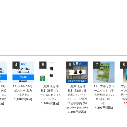
4
5
6
7
8
515）
A2（420×594）
【駐車場用 看
【駐車場用 看
A1 アルミフレ
アク
チ式
ポスター 出力
板】 班長 プレ
板】 名前札 社
ームセット（半
ーフ
（10
（光沢紙）
ート (30センチ×
名札 プレート
光沢紙出力＋パ
受注
～49枚
1,100円(税込)
8センチ)
オリジナル制作
ネル貼り加工
6営
込)
1,100円(税込)
10文字以内 (30
付）
S
センチ×8センチ)
4,290円(税込)
1,400円(税込)