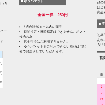
■ ゆうパケット
品の
ゆうち
は当
商品
全国一律 250円
■ 
3辺合計60ｃｍ以内の商品
イバー
時間指定・日時指定はできません。ポスト
初期
投函の為
あれ
りま
代金引換はご利用できません。
方法
ゆうパケットをご利用できない商品は宅配
便で発送させていただきます。
）
営
0円
0円
日
0円
2
9
16