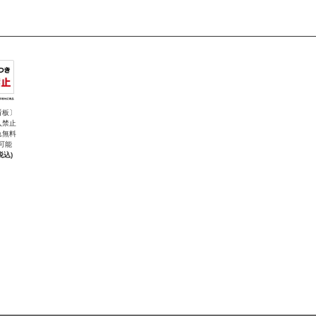
看板〕
入禁止
れ無料
可能
税込)