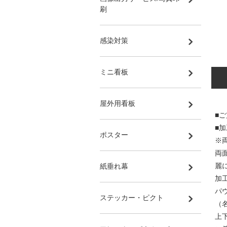
刷
感染対策
ミニ看板
屋外用看板
■
■
ポスター
※
両
麗
紙垂れ幕
加
パ
ステッカー・ピクト
（
上