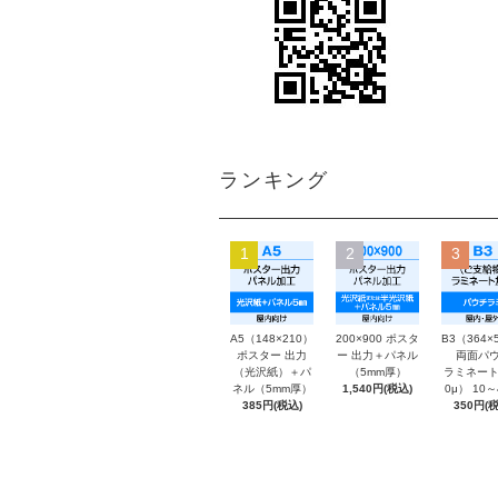
ランキング
1
2
3
A5（148×210）
200×900 ポスタ
B3（364×
ポスター 出力
ー 出力＋パネル
両面パウ
（光沢紙）＋パ
（5mm厚）
ラミネート
ネル（5mm厚）
1,540円(税込)
0μ） 10
385円(税込)
350円(税