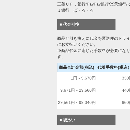
三菱ＵＦＪ銀行/PayPay銀行/楽天銀行/
ょ銀行 ぱ・る・る
■ 代金引換
商品と引き換えに代金を運送便のドラ
にお支払いください。
※商品代金に応じた手数料が必要にな
す。
商品合計金額(税込)
代引手数料(税込
1円～9.670円
33
9,671円～29,560円
44
29,561円～99,340円
66
■ 後払い