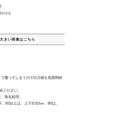
る
合わせる
大きい画像はこちら
トで覆ってしまうので出力物を長期間綺
給ください。
す。角丸処理。
、B3以上は、上下左右5㎜、B0は、