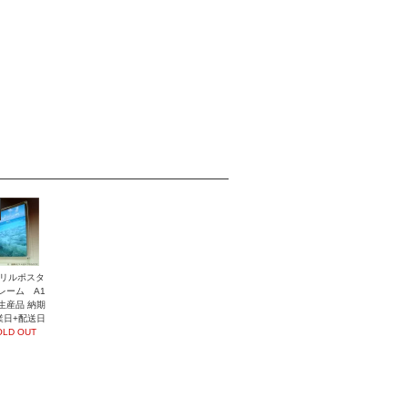
リルポスタ
レーム A1
生産品 納期
業日+配送日
OLD OUT