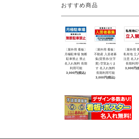
おすすめ商品
〔屋外用 看板〕
〔屋外用 看板〕
〔屋外用 
月極駐車場 無断
不動産 入居者募
私有地 立
駐車禁止 禁止
集(背景赤/文字
注意 名入
名入れ無料 長期
黄) 空室ありま
長期利用
利用可能
す 名入れ無料
3,000円(
3,000円(税込)
長期利用可能
3,000円(税込)