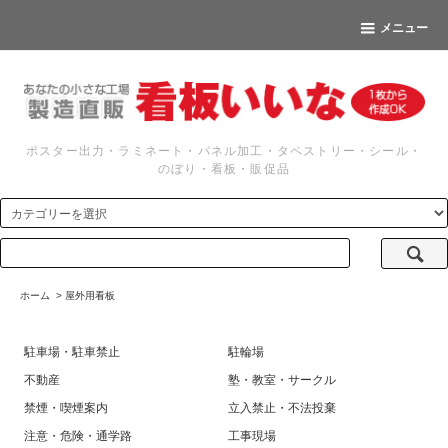
メニュー
ポスター出力・ラミネート・パネル加工・タペストリー・シール・
のぼり・看板・販促品
ホーム
>
屋外用看板
駐車場・駐車禁止
駐輪場
不動産
塾・教室・サークル
禁煙・喫煙案内
立入禁止・不法投棄
注意・危険・通学路
工事現場