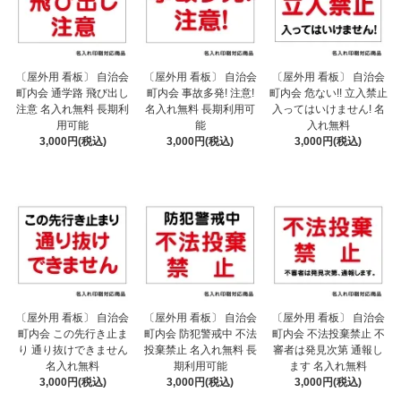
〔屋外用 看板〕 自治会
〔屋外用 看板〕 自治会
〔屋外用 看板〕 自治会
町内会 通学路 飛び出し
町内会 事故多発! 注意!
町内会 危ない!! 立入禁止
注意 名入れ無料 長期利
名入れ無料 長期利用可
入ってはいけません! 名
用可能
能
入れ無料
3,000円(税込)
3,000円(税込)
3,000円(税込)
〔屋外用 看板〕 自治会
〔屋外用 看板〕 自治会
〔屋外用 看板〕 自治会
町内会 この先行き止ま
町内会 防犯警戒中 不法
町内会 不法投棄禁止 不
り 通り抜けできません
投棄禁止 名入れ無料 長
審者は発見次第 通報し
名入れ無料
期利用可能
ます 名入れ無料
3,000円(税込)
3,000円(税込)
3,000円(税込)