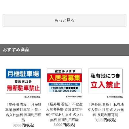
もっと見る
おすすめ商品
〔屋外用 看板〕 不動産
〔屋外用 看板〕 月極駐
〔屋外用 看板〕 私有地
入居者募集(背景赤/文字
車場 無断駐車禁止 禁止
立入禁止 注意 名入れ無
黄) 空室あります 名入れ
名入れ無料 長期利用可
料 長期利用可能
無料 長期利用可能
能
3,000円(税込)
3,000円(税込)
3,000円(税込)