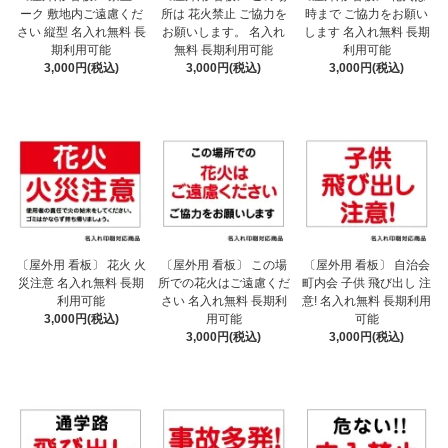
ーク 敷地内ご遠慮くだ
所は 花火禁止 ご協力を
時まで ご協力をお願い
さい 縦型 名入れ無料 長
お願いします。 名入れ
します 名入れ無料 長期
期利用可能
無料 長期利用可能
利用可能
3,000円(税込)
3,000円(税込)
3,000円(税込)
〔屋外用 看板〕 花火 火
〔屋外用 看板〕 この場
〔屋外用 看板〕 自治会
災注意 名入れ無料 長期
所での花火はご遠慮くだ
町内会 子供 飛び出し 注
利用可能
さい 名入れ無料 長期利
意! 名入れ無料 長期利用
3,000円(税込)
用可能
可能
3,000円(税込)
3,000円(税込)