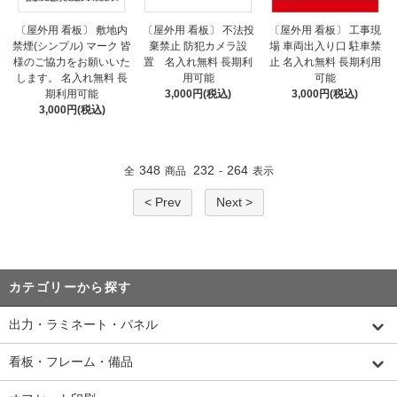
〔屋外用 看板〕 敷地内
〔屋外用 看板〕 不法投
〔屋外用 看板〕 工事現
禁煙(シンプル) マーク 皆
棄禁止 防犯カメラ設
場 車両出入り口 駐車禁
様のご協力をお願いいた
置 名入れ無料 長期利
止 名入れ無料 長期利用
します。 名入れ無料 長
用可能
可能
期利用可能
3,000円(税込)
3,000円(税込)
3,000円(税込)
348
232
264
全
商品
-
表示
< Prev
Next >
カテゴリーから探す
出力・ラミネート・パネル
看板・フレーム・備品