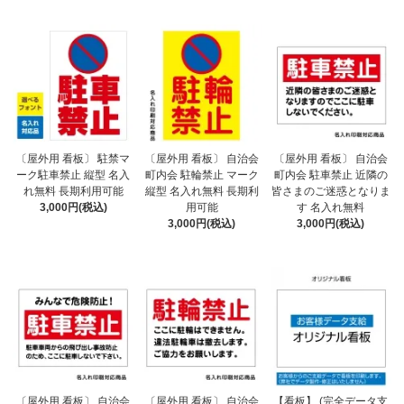
〔屋外用 看板〕 駐禁マ
〔屋外用 看板〕 自治会
〔屋外用 看板〕 自治会
ーク駐車禁止 縦型 名入
町内会 駐輪禁止 マーク
町内会 駐車禁止 近隣の
れ無料 長期利用可能
縦型 名入れ無料 長期利
皆さまのご迷惑となりま
3,000円(税込)
用可能
す 名入れ無料
3,000円(税込)
3,000円(税込)
〔屋外用 看板〕 自治会
〔屋外用 看板〕 自治会
【看板】 (完全データ支