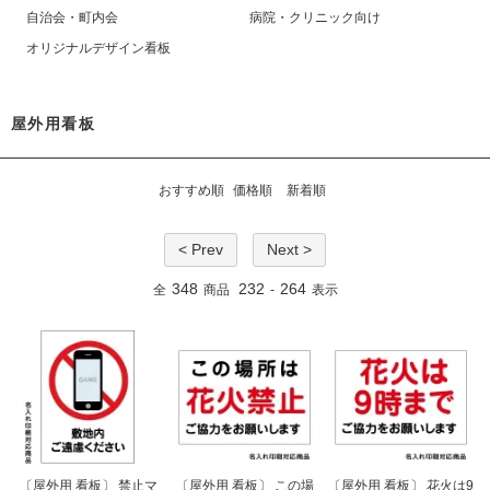
自治会・町内会
病院・クリニック向け
オリジナルデザイン看板
屋外用看板
おすすめ順
価格順
新着順
< Prev
Next >
348
232
264
全
商品
-
表示
〔屋外用 看板〕 禁止マ
〔屋外用 看板〕 この場
〔屋外用 看板〕 花火は9