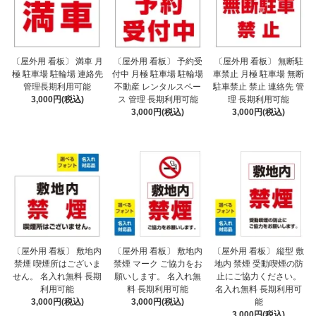
〔屋外用 看板〕 満車 月
〔屋外用 看板〕 予約受
〔屋外用 看板〕 無断駐
極 駐車場 駐輪場 連絡先
付中 月極 駐車場 駐輪場
車禁止 月極 駐車場 無断
管理長期利用可能
不動産 レンタルスペー
駐車禁止 禁止 連絡先 管
3,000円(税込)
ス 管理 長期利用可能
理 長期利用可能
3,000円(税込)
3,000円(税込)
〔屋外用 看板〕 敷地内
〔屋外用 看板〕 敷地内
〔屋外用 看板〕 縦型 敷
禁煙 喫煙所はございま
禁煙 マーク ご協力をお
地内 禁煙 受動喫煙の防
せん。 名入れ無料 長期
願いします。 名入れ無
止にご協力ください。
利用可能
料 長期利用可能
名入れ無料 長期利用可
3,000円(税込)
3,000円(税込)
能
3,000円(税込)