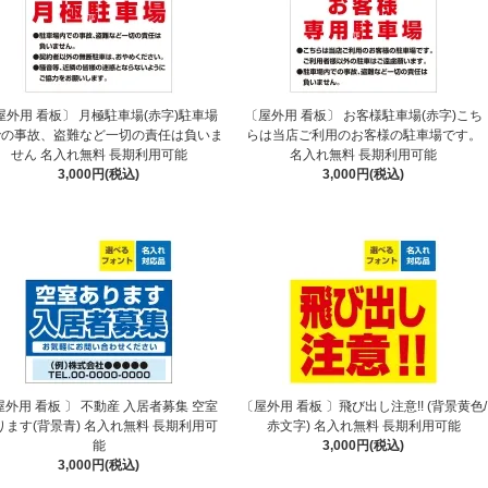
屋外用 看板〕 月極駐車場(赤字)駐車場
〔屋外用 看板〕 お客様駐車場(赤字)こち
での事故、盗難など一切の責任は負いま
らは当店ご利用のお客様の駐車場です。
せん 名入れ無料 長期利用可能
名入れ無料 長期利用可能
3,000円(税込)
3,000円(税込)
屋外用 看板 〕 不動産 入居者募集 空室
〔屋外用 看板 〕飛び出し注意!! (背景黄色/
ります(背景青) 名入れ無料 長期利用可
赤文字) 名入れ無料 長期利用可能
能
3,000円(税込)
3,000円(税込)