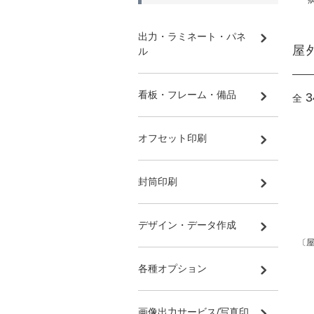
出力・ラミネート・パネ
屋
ル
看板・フレーム・備品
3
全
オフセット印刷
封筒印刷
デザイン・データ作成
〔屋
各種オプション
画像出力サービス/写真印