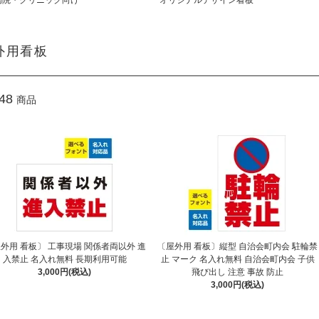
病院・クリニック向け
オリジナルデザイン看板
外用看板
48
商品
外用 看板〕 工事現場 関係者両以外 進
〔屋外用 看板〕縦型 自治会町内会 駐輪禁
入禁止 名入れ無料 長期利用可能
止 マーク 名入れ無料 自治会町内会 子供
3,000円(税込)
飛び出し 注意 事故 防止
3,000円(税込)