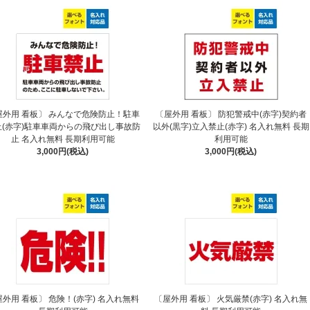
屋外用 看板〕 みんなで危険防止！駐車
〔屋外用 看板〕 防犯警戒中(赤字)契約者
止(赤字)駐車車両からの飛び出し事故防
以外(黒字)立入禁止(赤字) 名入れ無料 長期
止 名入れ無料 長期利用可能
利用可能
3,000円(税込)
3,000円(税込)
屋外用 看板〕 危険！(赤字) 名入れ無料
〔屋外用 看板〕 火気厳禁(赤字) 名入れ無