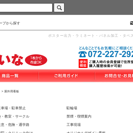
ープから探す
ポスター出力・ラミネート・パネル加工・タペ
>
屋外用看板
駐車場・駐車禁止
駐輪場
塾・教室・サークル
禁煙・喫煙案内
注意・危険・通学路
工事現場