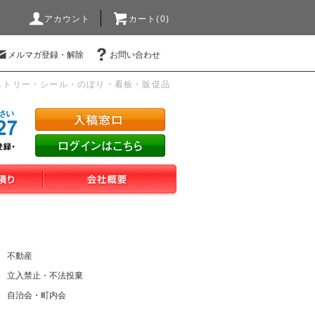
アカウント
カート(0)
メルマガ登録・解除
お問い合わせ
ストリー・シール・のぼり・看板・販促品
不動産
立入禁止・不法投棄
自治会・町内会