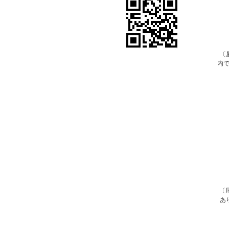
〔
内
〔
あ