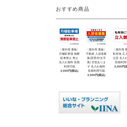
おすすめ商品
〔屋外用 看板〕
〔屋外用 看板〕
〔屋外用 
月極駐車場 無断
不動産 入居者募
私有地 立
駐車禁止 禁止
集(背景赤/文字
注意 名入
名入れ無料 長期
黄) 空室ありま
長期利用
利用可能
す 名入れ無料
3,000円(
3,000円(税込)
長期利用可能
3,000円(税込)