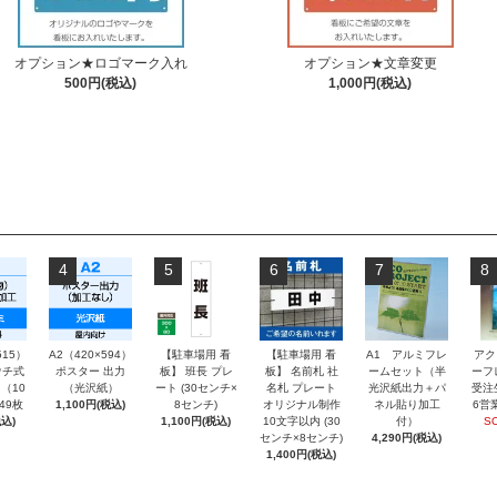
オプション★ロゴマーク入れ
オプション★文章変更
500円(税込)
1,000円(税込)
4
5
6
7
8
515）
A2（420×594）
【駐車場用 看
【駐車場用 看
A1 アルミフレ
アク
チ式
ポスター 出力
板】 班長 プレ
板】 名前札 社
ームセット（半
ーフ
（10
（光沢紙）
ート (30センチ×
名札 プレート
光沢紙出力＋パ
受注
～49枚
1,100円(税込)
8センチ)
オリジナル制作
ネル貼り加工
6営
込)
1,100円(税込)
10文字以内 (30
付）
S
センチ×8センチ)
4,290円(税込)
1,400円(税込)