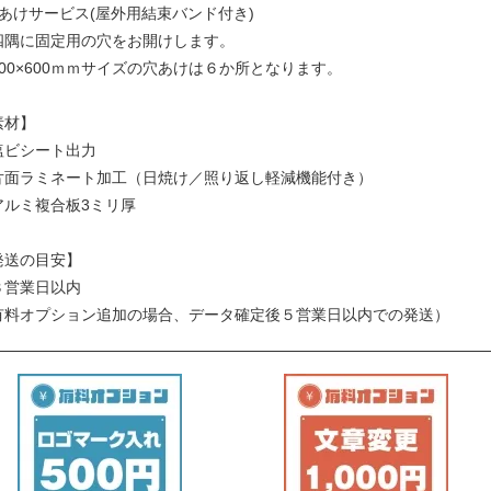
穴あけサービス(屋外用結束バンド付き)
四隅に固定用の穴をお開けします。
900×600ｍｍサイズの穴あけは６か所となります。
素材】
塩ビシート出力
片面ラミネート加工（日焼け／照り返し軽減機能付き）
アルミ複合板3ミリ厚
発送の目安】
３営業日以内
有料オプション追加の場合、データ確定後５営業日以内での発送）