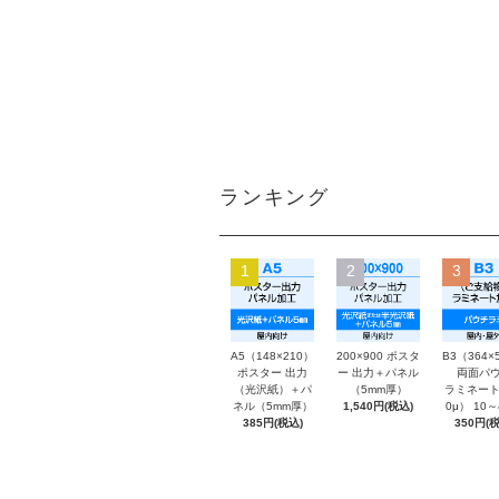
ランキング
1
2
3
A5（148×210）
200×900 ポスタ
B3（364×
ポスター 出力
ー 出力＋パネル
両面パウ
（光沢紙）＋パ
（5mm厚）
ラミネート
ネル（5mm厚）
1,540円(税込)
0μ） 10
385円(税込)
350円(税