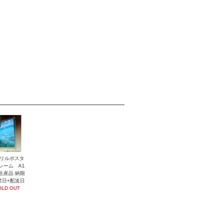
リルポスタ
レーム A1
生産品 納期
業日+配送日
OLD OUT