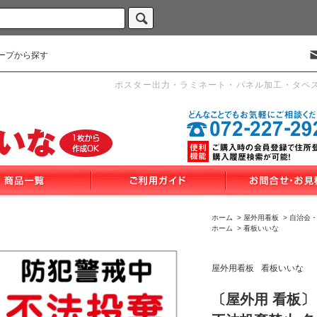
ープから探す
ポスター出力・ラミネート・パネル加工・タペ
ホーム
>
屋外用看板
>
自治会
ホーム
>
看板いいな
屋外用看板
看板いいな
〔屋外用 看板〕