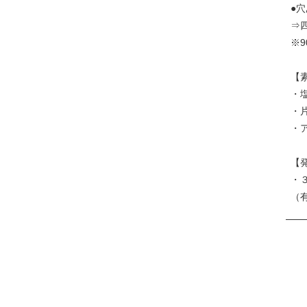
●
⇒
※
【
・
・
・
【
・
（