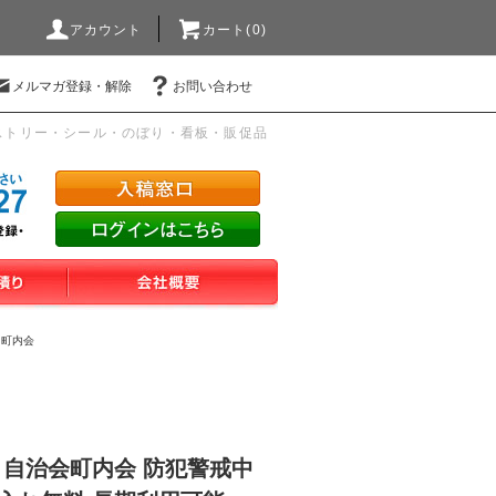
アカウント
カート(0)
メルマガ登録・解除
お問い合わせ
ストリー・シール・のぼり・看板・販促品
・町内会
 自治会町内会 防犯警戒中