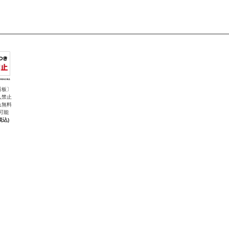
看板〕
入禁止
れ無料
可能
税込)