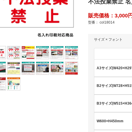
不法投棄禁止 名
販売価格：3,000円(
型番： col18014
サイズ × フォント
A3サイズ(W420×H29
B2サイズ(W728×H51
B3サイズ(W515×H36
W600×H450mm