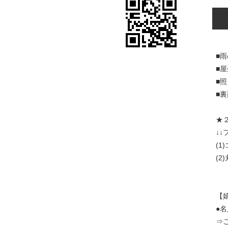
■
■
■
■
★
↓↓
(
(
【
●
⇒