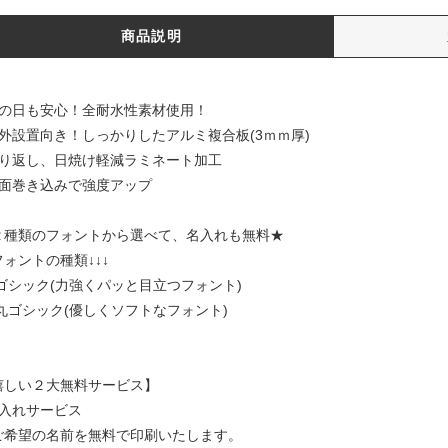
商品説明
雨の日も安心！全耐水性素材使用！
屋外設置向き！しっかりしたアルミ複合板(3ｍｍ厚)
照り返し、日焼け軽減ラミネート加工
裏面巻き込みで強度アップ
２種類のフォントから選べて、名入れも無料★
フォントの種類↓↓↓
1)ゴシック(力強くパッと目立つフォント)
2)丸ゴシック(優しくソフトなフォント)
嬉しい２大無料サービス】
名入れサービス
ご希望の名前を無料で印刷いたします。