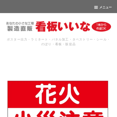
メニュー
ポスター出力・ラミネート・パネル加工・タペストリー・シール・
のぼり・看板・販促品