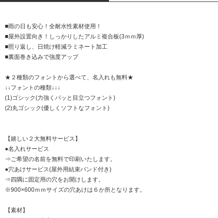
■雨の日も安心！全耐水性素材使用！
■屋外設置向き！しっかりしたアルミ複合板(3ｍｍ厚)
■照り返し、日焼け軽減ラミネート加工
■裏面巻き込みで強度アップ
★２種類のフォントから選べて、名入れも無料★
↓↓フォントの種類↓↓↓
(1)ゴシック(力強くパッと目立つフォント)
(2)丸ゴシック(優しくソフトなフォント)
【嬉しい２大無料サービス】
●名入れサービス
⇒ご希望の名前を無料で印刷いたします。
●穴あけサービス(屋外用結束バンド付き)
⇒四隅に固定用の穴をお開けします。
※900×600ｍｍサイズの穴あけは６か所となります。
【素材】