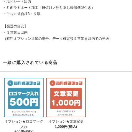
・塩ビシート出力
・片面ラミネート加工（日焼け／照り返し軽減機能付き）
・アルミ複合板3ミリ厚
【発送の目安】
・３営業日以内
（有料オプション追加の場合、データ確定後５営業日以内での発送）
一緒に購入されている商品
オプション★ロゴマーク
オプション★文章変更
入れ
1,000円(税込)
500円(税込)