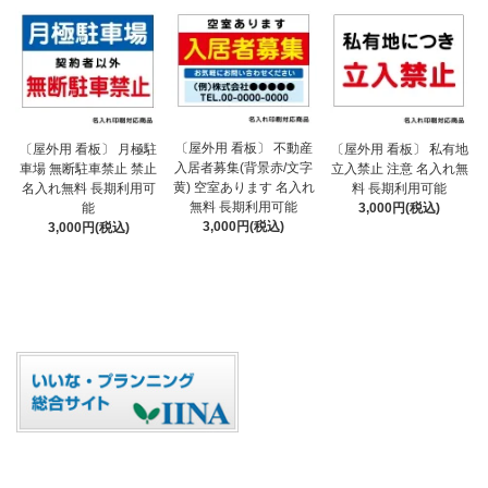
〔屋外用 看板〕 不動産
〔屋外用 看板〕 月極駐
〔屋外用 看板〕 私有地
入居者募集(背景赤/文字
車場 無断駐車禁止 禁止
立入禁止 注意 名入れ無
黄) 空室あります 名入れ
名入れ無料 長期利用可
料 長期利用可能
無料 長期利用可能
能
3,000円(税込)
3,000円(税込)
3,000円(税込)