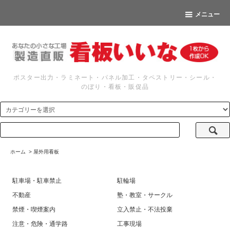
メニュー
ポスター出力・ラミネート・パネル加工・タペストリー・シール・
のぼり・看板・販促品
ホーム
>
屋外用看板
駐車場・駐車禁止
駐輪場
不動産
塾・教室・サークル
禁煙・喫煙案内
立入禁止・不法投棄
注意・危険・通学路
工事現場