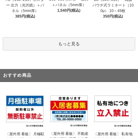
＋パネル（5mm厚）
ー 出力（光沢紙）＋パ
パウチ式ラミネート（10
1,540円(税込)
ネル（5mm厚）
0μ） 10～49枚
385円(税込)
350円(税込)
もっと見る
おすすめ商品
〔屋外用 看板〕 不動産
〔屋外用 看板〕 月極駐
〔屋外用 看板〕 私有地