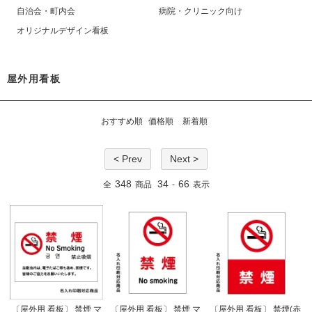
自治会・町内会
病院・クリニック向け
オリジナルデザイン看板
屋外用看板
おすすめ順
価格順
新着順
< Prev
Next >
348
34
66
全
商品
-
表示
〔屋外用 看板〕 禁煙 マ
〔屋外用 看板〕 禁煙 マ
〔屋外用 看板〕 禁煙(赤