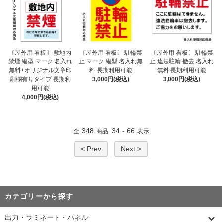
〔屋外用 看板〕 敷地内
〔屋外用 看板〕 駐輪禁
〔屋外用 看板〕 駐輪禁
禁煙 縦型 マーク 名入れ
止 マーク 縦型 名入れ無
止 違法駐輪 撤去 名入れ
無料+オリジナル文章印
料 長期利用可能
無料 長期利用可能
刷欄有りタイプ 長期利
3,000円(税込)
3,000円(税込)
用可能
4,000円(税込)
348
34
66
全
商品
-
表示
< Prev
Next >
カテゴリーから探す
出力・ラミネート・パネル