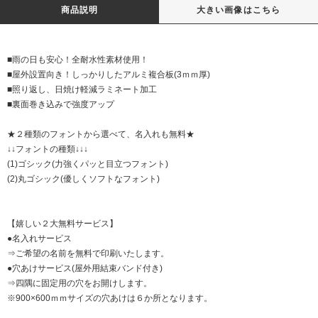
商品説明
大きい画像はこちら
■雨の日も安心！全耐水性素材使用！
■屋外設置向き！しっかりしたアルミ複合板(3ｍｍ厚)
■照り返し、日焼け軽減ラミネート加工
■裏面巻き込みで強度アップ
★２種類のフォントから選べて、名入れも無料★
↓↓フォントの種類↓↓↓
(1)ゴシック(力強くパッと目立つフォント)
(2)丸ゴシック(優しくソフトなフォント)
【嬉しい２大無料サービス】
●名入れサービス
⇒ご希望の名前を無料で印刷いたします。
●穴あけサービス(屋外用結束バンド付き)
⇒四隅に固定用の穴をお開けします。
※900×600ｍｍサイズの穴あけは６か所となります。