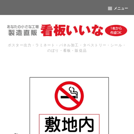
メニュー
ポスター出力・ラミネート・パネル加工・タペストリー・シール・
のぼり・看板・販促品