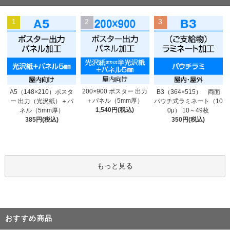
1
2
3
200×900 ポスター 出力
A5（148×210）ポスタ
B3（364×515） 両面
＋パネル（5mm厚）
ー 出力（光沢紙）＋パ
パウチ式ラミネート（10
1,540円(税込)
ネル（5mm厚）
0μ） 10～49枚
385円(税込)
350円(税込)
もっと見る
おすすめ商品