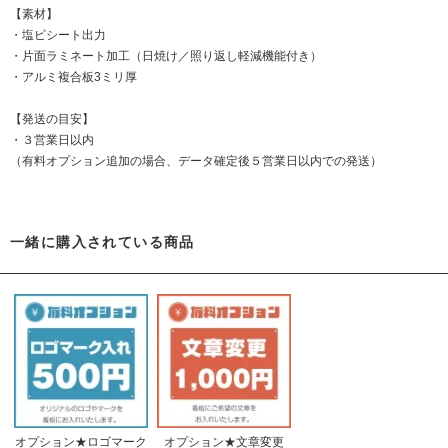
【素材】
・塩ビシート出力
・片面ラミネート加工（日焼け／照り返し軽減機能付き）
・アルミ複合板3ミリ厚
【発送の目安】
・３営業日以内
（有料オプション追加の場合、データ確定後５営業日以内での発送）
一緒に購入されている商品
オプション★ロゴマーク
オプション★文章変更