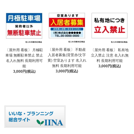
〔屋外用 看板〕 不動産
〔屋外用 看板〕 月極駐
〔屋外用 看板〕 私有地
入居者募集(背景赤/文字
車場 無断駐車禁止 禁止
立入禁止 注意 名入れ無
黄) 空室あります 名入れ
名入れ無料 長期利用可
料 長期利用可能
無料 長期利用可能
能
3,000円(税込)
3,000円(税込)
3,000円(税込)