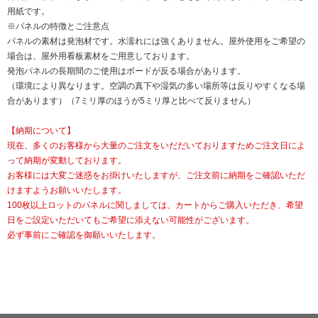
用紙です。
※パネルの特徴とご注意点
パネルの素材は発泡材です。水濡れには強くありません。屋外使用をご希望の
場合は、屋外用看板素材をご用意しております。
発泡パネルの長期間のご使用はボードが反る場合があります。
（環境により異なります。空調の真下や湿気の多い場所等は反りやすくなる場
合があります）（7ミリ厚のほうが5ミリ厚と比べて反りません）
【納期について】
現在、多くのお客様から大量のご注文をいだだいておりますためご注文日によ
って納期が変動しております。
お客様には大変ご迷惑をお掛けいたしますが、ご注文前に納期をご確認いただ
けますようお願いいたします。
100枚以上ロットのパネルに関しましては、カートからご購入いただき、希望
日をご設定いただいてもご希望に添えない可能性がございます。
必ず事前にご確認を御願いいたします。