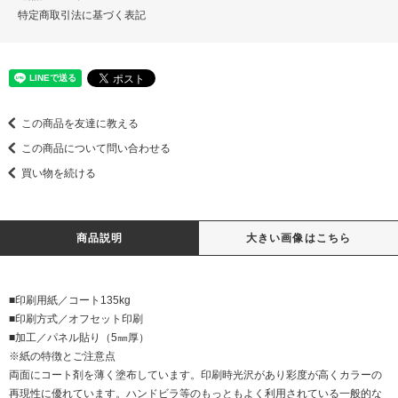
特定商取引法に基づく表記
この商品を友達に教える
この商品について問い合わせる
買い物を続ける
商品説明
大きい画像はこちら
■印刷用紙／コート135kg
■印刷方式／オフセット印刷
■加工／パネル貼り（5㎜厚）
※紙の特徴とご注意点
両面にコート剤を薄く塗布しています。印刷時光沢があり彩度が高くカラーの
再現性に優れています。ハンドビラ等のもっともよく利用されている一般的な