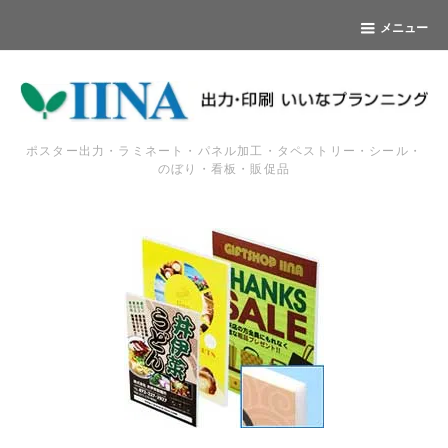
メニュー
ポスター出力・ラミネート・パネル加工・タペストリー・シール・
のぼり・看板・販促品