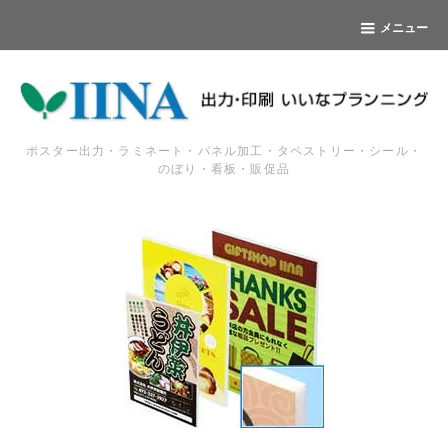
メニュー
ポスター出力・ラミネート・パネル加工・タペストリー・シール・
のぼり・看板・販促品