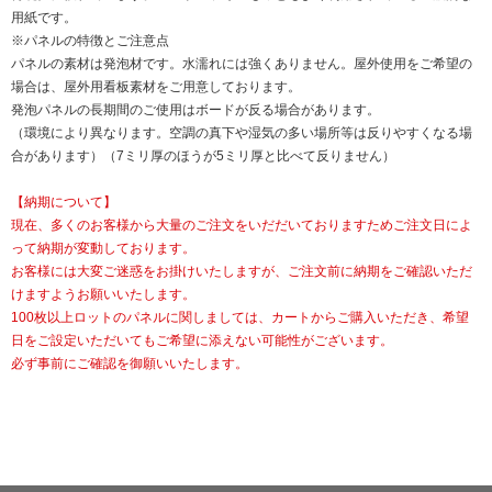
用紙です。
※パネルの特徴とご注意点
パネルの素材は発泡材です。水濡れには強くありません。屋外使用をご希望の
場合は、屋外用看板素材をご用意しております。
発泡パネルの長期間のご使用はボードが反る場合があります。
（環境により異なります。空調の真下や湿気の多い場所等は反りやすくなる場
合があります）（7ミリ厚のほうが5ミリ厚と比べて反りません）
【納期について】
現在、多くのお客様から大量のご注文をいだだいておりますためご注文日によ
って納期が変動しております。
お客様には大変ご迷惑をお掛けいたしますが、ご注文前に納期をご確認いただ
けますようお願いいたします。
100枚以上ロットのパネルに関しましては、カートからご購入いただき、希望
日をご設定いただいてもご希望に添えない可能性がございます。
必ず事前にご確認を御願いいたします。