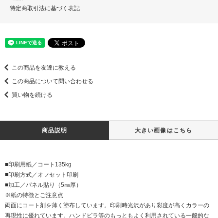
特定商取引法に基づく表記
この商品を友達に教える
この商品について問い合わせる
買い物を続ける
商品説明
大きい画像はこちら
■印刷用紙／コート135kg
■印刷方式／オフセット印刷
■加工／パネル貼り（5㎜厚）
※紙の特徴とご注意点
両面にコート剤を薄く塗布しています。印刷時光沢があり彩度が高くカラーの
再現性に優れています。ハンドビラ等のもっともよく利用されている一般的な