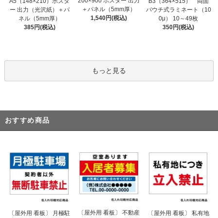
200×900 ポスター 出力
A5（148×210）ポスタ
B3（364×515） 両面
＋パネル（5mm厚）
ー 出力（光沢紙）＋パ
パウチ式ラミネート（10
1,540円(税込)
ネル（5mm厚）
0μ） 10～49枚
385円(税込)
350円(税込)
もっと見る
おすすめ商品
〔屋外用 看板〕 不動産
〔屋外用 看板〕 月極駐
〔屋外用 看板〕 私有地