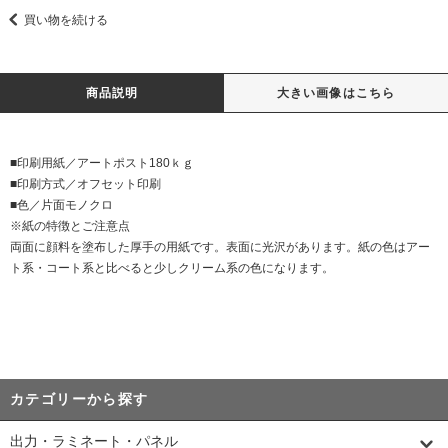
買い物を続ける
商品説明
大きい画像はこちら
■印刷用紙／アートポスト180ｋｇ
■印刷方式／オフセット印刷
■色／片面モノクロ
※紙の特徴とご注意点
両面に顔料を塗布した厚手の用紙です。表面に光沢があります。紙の色はアー
ト系・コート系と比べると少しクリーム系の色になります。
カテゴリーから探す
出力・ラミネート・パネル