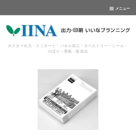
メニュー
ポスター出力・ラミネート・パネル加工・タペストリー・シール・
のぼり・看板・販促品