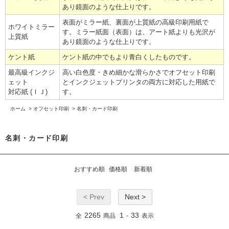
あり鏡面のような仕上りです。
表面がミラー紙、裏面が上質紙の高級印刷用紙で
ホワイトミラー
す。ミラー紙面（表面）は、アート紙よりも光沢が
上質紙
あり鏡面のような仕上りです。
ケント紙
ケント紙の中でもより青白くしたものです。
最高級インクジ
高い白色度・きめ細かな滑らかさでオフセット印刷
ェット
とインクジェットプリンタの両方に対応した用紙で
対応紙 (ＩＪ)
す。
ホーム
>
オフセット印刷
>
名刺・カード印刷
名刺・カード印刷
おすすめ順
価格順
新着順
< Prev
Next >
2265
1
33
全
商品
-
表示