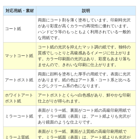
対応用紙・素材
説明
両面にコート剤を薄く塗布しています。印刷時光沢
があり彩度が高くカラーの再現性に優れています。
コート紙
ハンドビラ等のもっともよく利用されている一般的
な用紙です。
コート紙の光沢を抑えたマット調の紙です。独特の
質感でしっとりと高級感あるイメージに仕上がりま
マットコート紙
す。カラー印刷面の光沢はあり、彩度もあまり落ち
ませんので、きれいな印刷に仕上がります。
両面に顔料を塗布した厚手の用紙です。表面に光沢
アートポスト紙
があります。紙の色はアート系・コート系と比べる
と少しクリーム系の色になります。
ホワイトアート
アートポストとくらべ白色感があり、鮮やかな印刷
ポスト紙
仕上がりが得られます。
表面がミラー紙、裏面がコート紙の高級印刷用紙で
ミラーコート紙
す。ミラー紙面（表面）は、アート紙よりも光沢が
あり鏡面のような仕上りです。
表面がミラー紙、裏面が上質紙の高級印刷用紙で
ミラー上質紙
す。ミラー紙面（表面）は、アート紙よりも光沢が