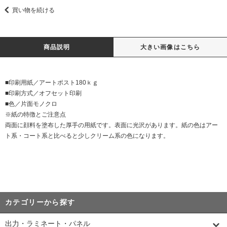
買い物を続ける
商品説明
大きい画像はこちら
■印刷用紙／アートポスト180ｋｇ
■印刷方式／オフセット印刷
■色／片面モノクロ
※紙の特徴とご注意点
両面に顔料を塗布した厚手の用紙です。表面に光沢があります。紙の色はアー
ト系・コート系と比べると少しクリーム系の色になります。
カテゴリーから探す
出力・ラミネート・パネル