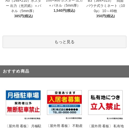
200×900 ポスター 出力
A5（148×210）ポスタ
B3（364×515） 両面
＋パネル（5mm厚）
ー 出力（光沢紙）＋パ
パウチ式ラミネート（10
1,540円(税込)
ネル（5mm厚）
0μ） 10～49枚
385円(税込)
350円(税込)
もっと見る
おすすめ商品
〔屋外用 看板〕 不動産
〔屋外用 看板〕 月極駐
〔屋外用 看板〕 私有地