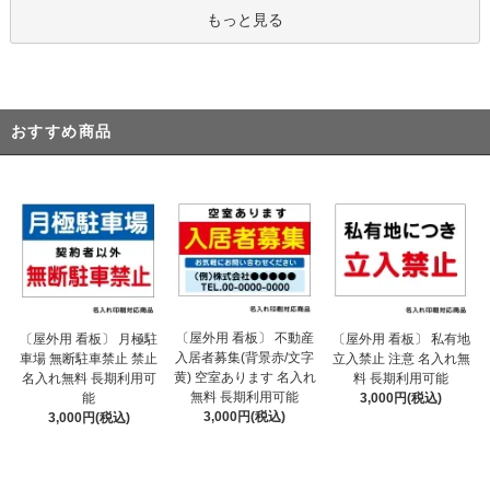
もっと見る
おすすめ商品
〔屋外用 看板〕 不動産
〔屋外用 看板〕 月極駐
〔屋外用 看板〕 私有地
入居者募集(背景赤/文字
車場 無断駐車禁止 禁止
立入禁止 注意 名入れ無
黄) 空室あります 名入れ
名入れ無料 長期利用可
料 長期利用可能
無料 長期利用可能
能
3,000円(税込)
3,000円(税込)
3,000円(税込)