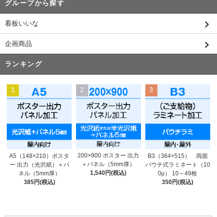
グループから探す
看板いいな
企画商品
ランキング
1
2
3
200×900 ポスター 出力
A5（148×210）ポスタ
B3（364×515） 両面
＋パネル（5mm厚）
ー 出力（光沢紙）＋パ
パウチ式ラミネート（10
1,540円(税込)
ネル（5mm厚）
0μ） 10～49枚
385円(税込)
350円(税込)