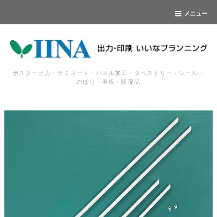
メニュー
ポスター出力・ラミネート・パネル加工・タペストリー・シール・
のぼり・看板・販促品