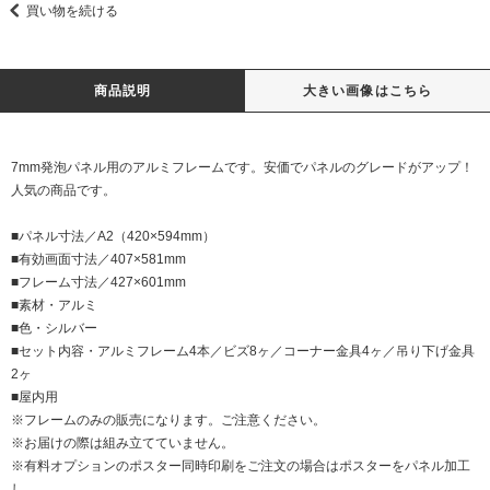
買い物を続ける
商品説明
大きい画像はこちら
7mm発泡パネル用のアルミフレームです。安価でパネルのグレードがアップ！
人気の商品です。
■パネル寸法／A2（420×594mm）
■有効画面寸法／407×581mm
■フレーム寸法／427×601mm
■素材・アルミ
■色・シルバー
■セット内容・アルミフレーム4本／ビズ8ヶ／コーナー金具4ヶ／吊り下げ金具
2ヶ
■屋内用
※フレームのみの販売になります。ご注意ください。
※お届けの際は組み立てていません。
※有料オプションのポスター同時印刷をご注文の場合はポスターをパネル加工
し