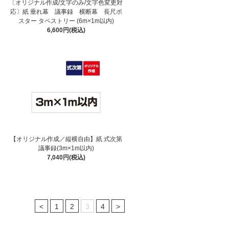
〔オリジナル作成/文字のみ/文字色変更対
応〕紙 垂れ幕 議事録 横断幕 長尺ポ
スター タペストリー (6m×1m以内)
6,600円(税込)
【オリジナル作成／縦横自由】紙 式次第
議事録(3m×1m以内)
7,040円(税込)
<
1
2
3
4
>