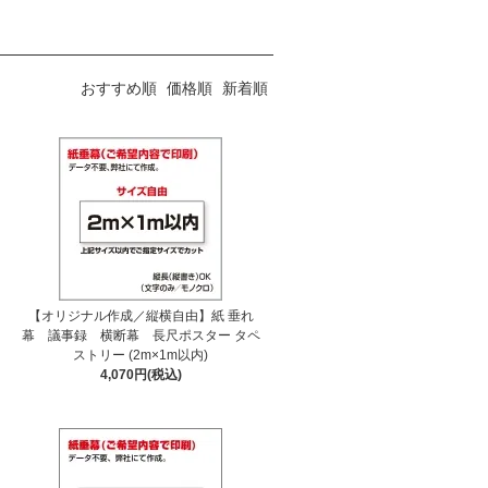
おすすめ順
価格順
新着順
【オリジナル作成／縦横自由】紙 垂れ
幕 議事録 横断幕 長尺ポスター タペ
ストリー (2m×1m以内)
4,070円(税込)