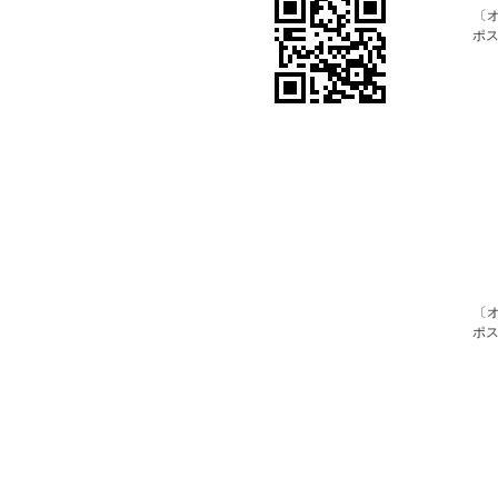
〔オ
ポス
〔オ
ポス