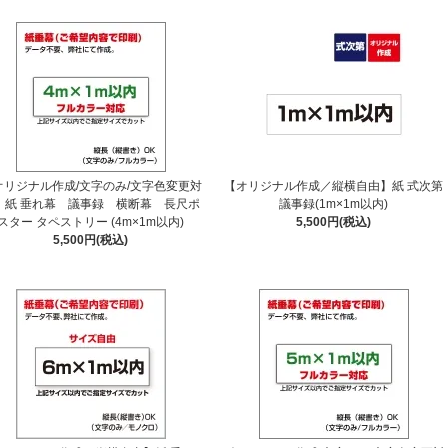
オリジナル作成/文字のみ/文字色変更対
【オリジナル作成／縦横自由】紙 式次第
〕紙 垂れ幕 議事録 横断幕 長尺ポ
議事録(1m×1m以内)
スター タペストリー (4m×1m以内)
5,500円(税込)
5,500円(税込)