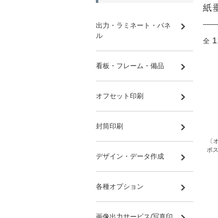
紙
出力・ラミネート・パネ
ル
1
全
看板・フレーム・備品
オフセット印刷
封筒印刷
〔オ
ポス
デザイン・データ作成
各種オプション
画像出力サービス/写真印