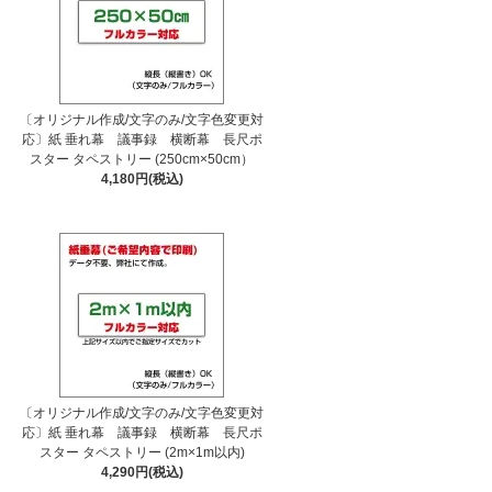
〔オリジナル作成/文字のみ/文字色変更対
応〕紙 垂れ幕 議事録 横断幕 長尺ポ
スター タペストリー (250cm×50cm）
4,180円(税込)
〔オリジナル作成/文字のみ/文字色変更対
応〕紙 垂れ幕 議事録 横断幕 長尺ポ
スター タペストリー (2m×1m以内)
4,290円(税込)