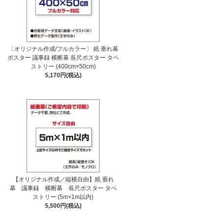
〔オリジナル作成/フルカラー〕 紙 垂れ幕
ポスター 議事録 横断幕 長尺ポスター タペ
ストリー (400cm×50cm)
5,170円(税込)
【オリジナル作成／縦横自由】紙 垂れ
幕 議事録 横断幕 長尺ポスター タペ
ストリー (5m×1m以内)
5,500円(税込)