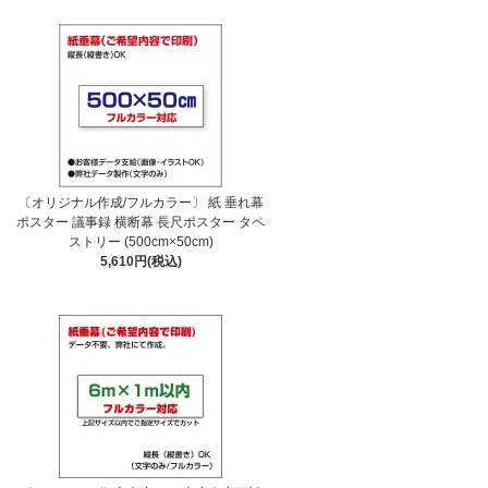
〔オリジナル作成/フルカラー〕 紙 垂れ幕
ポスター 議事録 横断幕 長尺ポスター タペ
ストリー (500cm×50cm)
5,610円(税込)