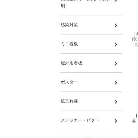
刷
感染対策
〔
応
ミニ看板
ス
屋外用看板
ポスター
紙垂れ幕
【
ステッカー・ピクト
幕