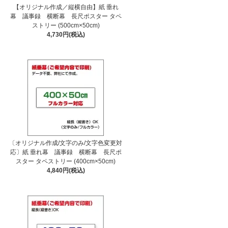
【オリジナル作成／縦横自由】紙 垂れ
幕 議事録 横断幕 長尺ポスター タペ
ストリー (500cm×50cm)
4,730円(税込)
〔オリジナル作成/文字のみ/文字色変更対
応〕紙 垂れ幕 議事録 横断幕 長尺ポ
スター タペストリー (400cm×50cm)
4,840円(税込)