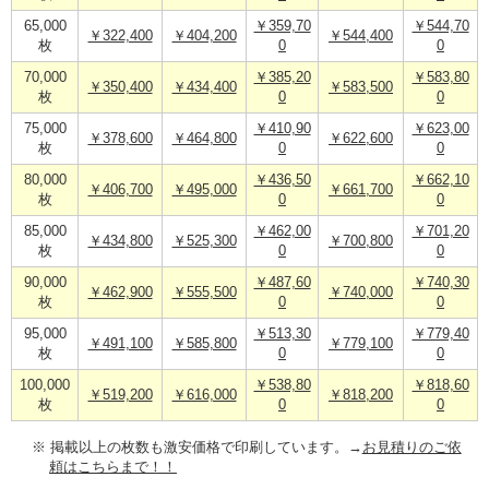
65,000
￥359,70
￥544,70
￥322,400
￥404,200
￥544,400
枚
0
0
70,000
￥385,20
￥583,80
￥350,400
￥434,400
￥583,500
枚
0
0
75,000
￥410,90
￥623,00
￥378,600
￥464,800
￥622,600
枚
0
0
80,000
￥436,50
￥662,10
￥406,700
￥495,000
￥661,700
枚
0
0
85,000
￥462,00
￥701,20
￥434,800
￥525,300
￥700,800
枚
0
0
90,000
￥487,60
￥740,30
￥462,900
￥555,500
￥740,000
枚
0
0
95,000
￥513,30
￥779,40
￥491,100
￥585,800
￥779,100
枚
0
0
100,000
￥538,80
￥818,60
￥519,200
￥616,000
￥818,200
枚
0
0
※ 掲載以上の枚数も激安価格で印刷しています。→
お見積りのご依
頼はこちらまで！！