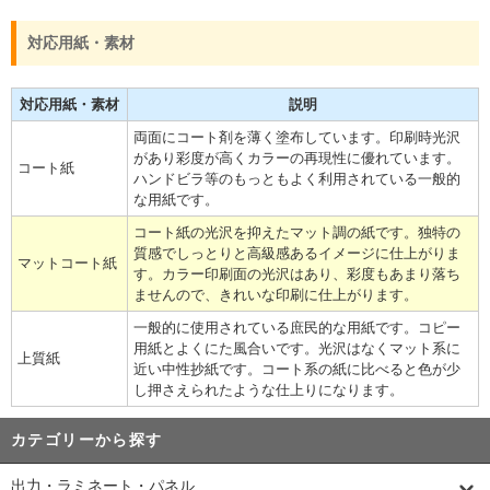
対応用紙・素材
対応用紙・素材
説明
両面にコート剤を薄く塗布しています。印刷時光沢
があり彩度が高くカラーの再現性に優れています。
コート紙
ハンドビラ等のもっともよく利用されている一般的
な用紙です。
コート紙の光沢を抑えたマット調の紙です。独特の
質感でしっとりと高級感あるイメージに仕上がりま
マットコート紙
す。カラー印刷面の光沢はあり、彩度もあまり落ち
ませんので、きれいな印刷に仕上がります。
一般的に使用されている庶民的な用紙です。コピー
用紙とよくにた風合いです。光沢はなくマット系に
上質紙
近い中性抄紙です。コート系の紙に比べると色が少
し押さえられたような仕上りになります。
カテゴリーから探す
出力・ラミネート・パネル