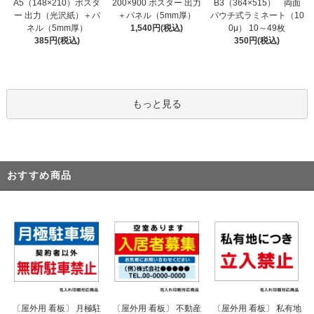
200×900 ポスター 出力
A5（148×210）ポスタ
B3（364×515） 両面
＋パネル（5mm厚）
ー 出力（光沢紙）＋パ
パウチ式ラミネート（10
1,540円(税込)
ネル（5mm厚）
0μ） 10～49枚
385円(税込)
350円(税込)
もっと見る
おすすめ商品
〔屋外用 看板〕 不動産
〔屋外用 看板〕 月極駐
〔屋外用 看板〕 私有地