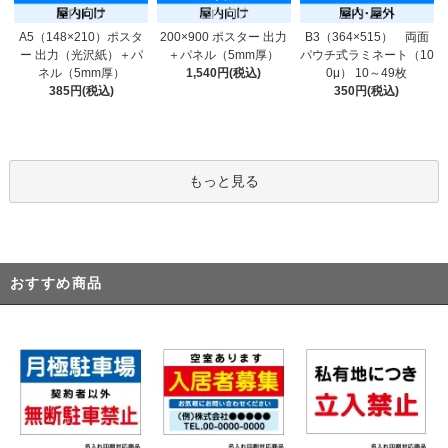
200×900 ポスター 出力
A5（148×210）ポスタ
B3（364×515） 両面
＋パネル（5mm厚）
ー 出力（光沢紙）＋パ
パウチ式ラミネート（10
1,540円(税込)
ネル（5mm厚）
0μ） 10～49枚
385円(税込)
350円(税込)
もっと見る
おすすめ商品