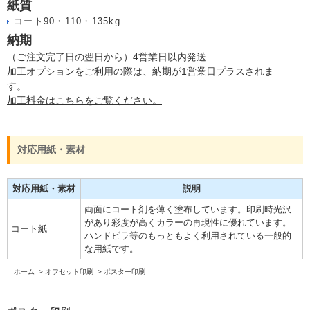
紙質
コート90・110・135kg
納期
（ご注文完了日の翌日から）4営業日以内発送
加工オプションをご利用の際は、納期が1営業日プラスされま
す。
加工料金はこちらをご覧ください。
対応用紙・素材
対応用紙・素材
説明
両面にコート剤を薄く塗布しています。印刷時光沢
があり彩度が高くカラーの再現性に優れています。
コート紙
ハンドビラ等のもっともよく利用されている一般的
な用紙です。
ホーム
>
オフセット印刷
>
ポスター印刷