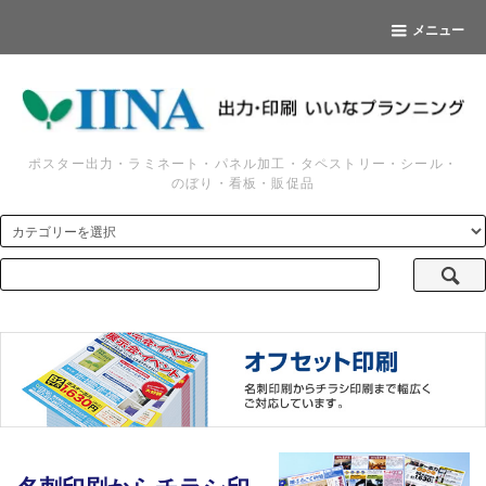
メニュー
ポスター出力・ラミネート・パネル加工・タペストリー・シール・
のぼり・看板・販促品