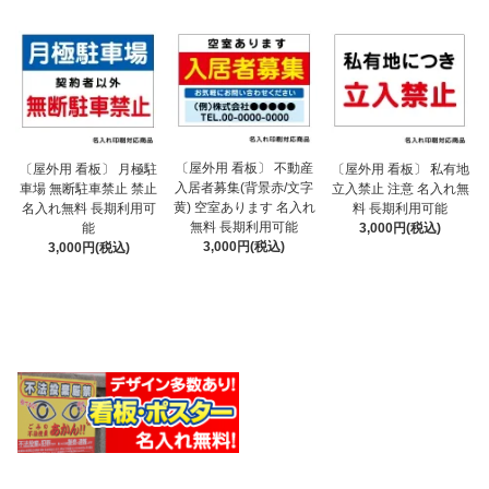
〔屋外用 看板〕 不動産
〔屋外用 看板〕 月極駐
〔屋外用 看板〕 私有地
入居者募集(背景赤/文字
車場 無断駐車禁止 禁止
立入禁止 注意 名入れ無
黄) 空室あります 名入れ
名入れ無料 長期利用可
料 長期利用可能
無料 長期利用可能
能
3,000円(税込)
3,000円(税込)
3,000円(税込)