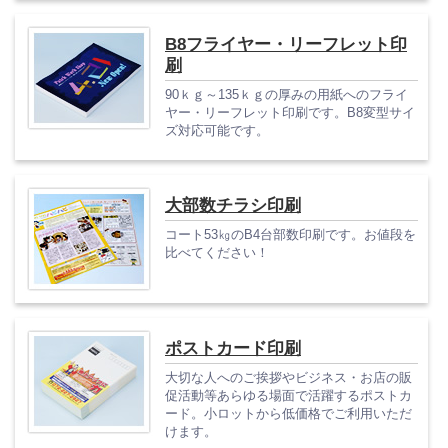
B8フライヤー・リーフレット印
刷
90ｋｇ～135ｋｇの厚みの用紙へのフライ
ヤー・リーフレット印刷です。B8変型サイ
ズ対応可能です。
大部数チラシ印刷
コート53㎏のB4台部数印刷です。お値段を
比べてください！
ポストカード印刷
大切な人へのご挨拶やビジネス・お店の販
促活動等あらゆる場面で活躍するポストカ
ード。小ロットから低価格でご利用いただ
けます。