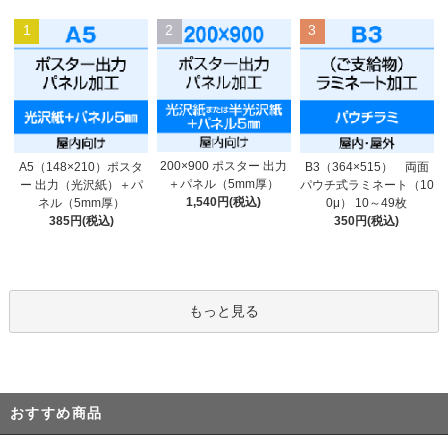
1
2
3
200×900 ポスター 出力
A5（148×210）ポスタ
B3（364×515） 両面
＋パネル（5mm厚）
ー 出力（光沢紙）＋パ
パウチ式ラミネート（10
1,540円(税込)
ネル（5mm厚）
0μ） 10～49枚
385円(税込)
350円(税込)
もっと見る
おすすめ商品