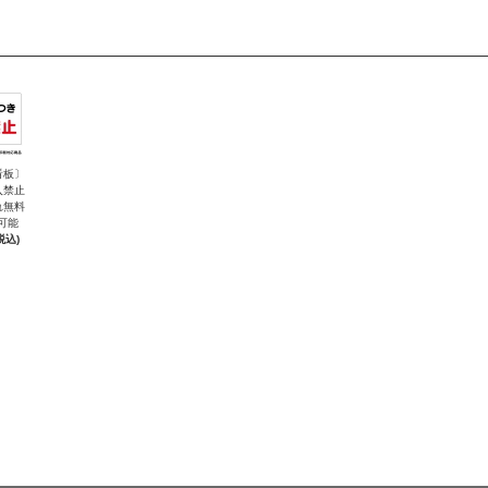
看板〕
入禁止
れ無料
可能
税込)