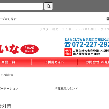
ープから探す
ポスター出力・ラミネート・パネル加工・タペ
>
感染対策
パーテーション
消毒液用スタンド
染対策