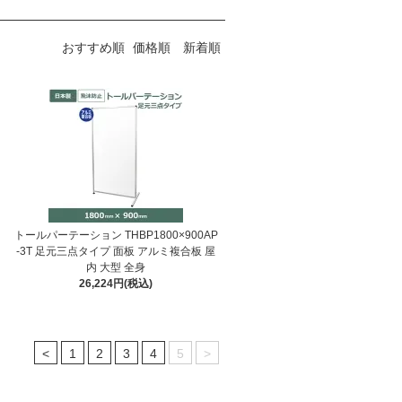
おすすめ順
価格順
新着順
トールパーテーション THBP1800×900AP
-3T 足元三点タイプ 面板 アルミ複合板 屋
内 大型 全身
26,224円(税込)
<
1
2
3
4
5
>