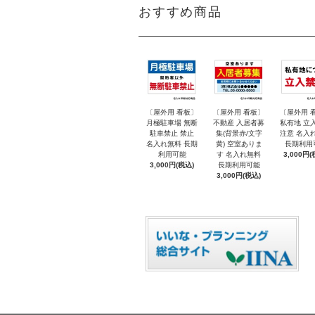
おすすめ商品
〔屋外用 看板〕
〔屋外用 看板〕
〔屋外用 
月極駐車場 無断
不動産 入居者募
私有地 立
駐車禁止 禁止
集(背景赤/文字
注意 名入
名入れ無料 長期
黄) 空室ありま
長期利用
利用可能
す 名入れ無料
3,000円(
3,000円(税込)
長期利用可能
3,000円(税込)