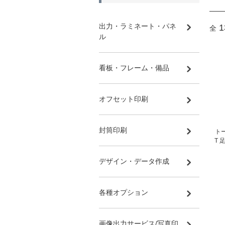
出力・ラミネート・パネ
1
全
ル
看板・フレーム・備品
オフセット印刷
封筒印刷
トー
T 
デザイン・データ作成
各種オプション
画像出力サービス/写真印