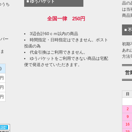
■ ゆうパケット
品の
ゆうち
は当
商品
全国一律 250円
■ 
3辺合計60ｃｍ以内の商品
イバー
時間指定・日時指定はできません。ポスト
初期
投函の為
あれ
りま
代金引換はご利用できません。
方法
ゆうパケットをご利用できない商品は宅配
便で発送させていただきます。
）
営
0円
0円
日
0円
2
9
16