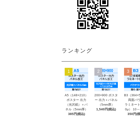
ランキング
1
2
3
A5（148×210）
200×900 ポスタ
B3（364×
ポスター 出力
ー 出力＋パネル
両面パウ
（光沢紙）＋パ
（5mm厚）
ラミネート
ネル（5mm厚）
1,540円(税込)
0μ） 10
385円(税込)
350円(税