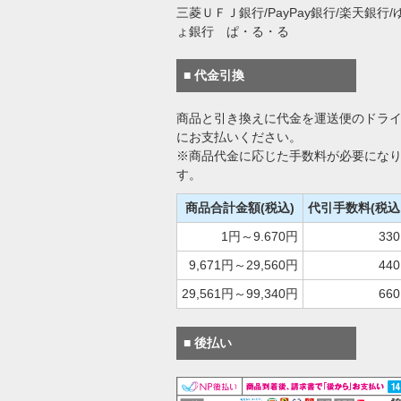
三菱ＵＦＪ銀行/PayPay銀行/楽天銀行/
ょ銀行 ぱ・る・る
■ 代金引換
商品と引き換えに代金を運送便のドラ
にお支払いください。
※商品代金に応じた手数料が必要にな
す。
商品合計金額(税込)
代引手数料(税込
1円～9.670円
33
9,671円～29,560円
44
29,561円～99,340円
66
■ 後払い