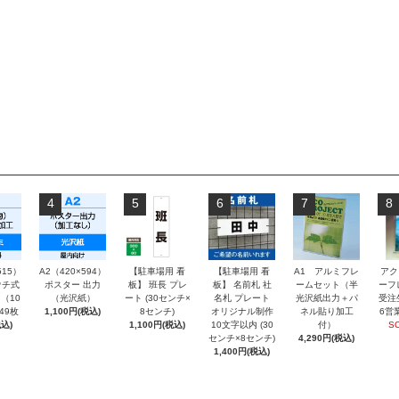
4
5
6
7
8
515）
A2（420×594）
【駐車場用 看
【駐車場用 看
A1 アルミフレ
アク
チ式
ポスター 出力
板】 班長 プレ
板】 名前札 社
ームセット（半
ーフ
（10
（光沢紙）
ート (30センチ×
名札 プレート
光沢紙出力＋パ
受注
～49枚
1,100円(税込)
8センチ)
オリジナル制作
ネル貼り加工
6営
込)
1,100円(税込)
10文字以内 (30
付）
S
センチ×8センチ)
4,290円(税込)
1,400円(税込)