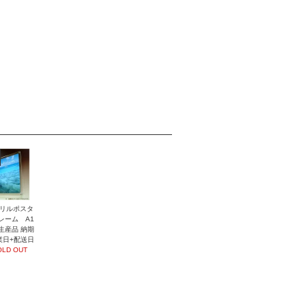
リルポスタ
レーム A1
生産品 納期
業日+配送日
OLD OUT