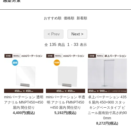
感染対策
おすすめ順
価格順
新着順
< Prev
Next >
135
1
33
全
商品
-
表示
miniパーテーション 透明
miniパーテーション 半透
卓上パーテーション 435
アクリル MNPT450×450
明 アクリル FMNPT450
6 屋内 450×900 スタッ
屋内 間仕切り
×450 屋内 間仕切り
キングベースタイプ ビ
4,400円(税込)
5,192円(税込)
ニール面有効寸高さ約90
0mm
8,272円(税込)