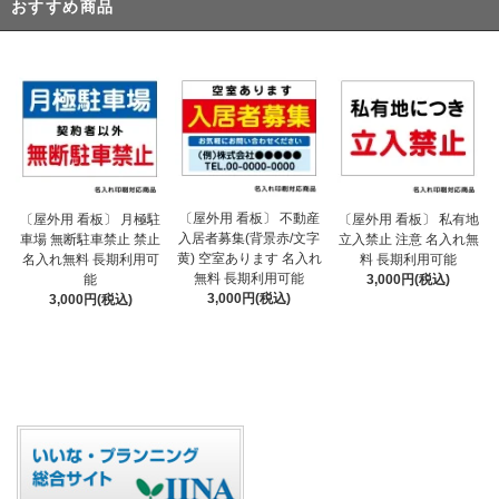
おすすめ商品
〔屋外用 看板〕 不動産
〔屋外用 看板〕 月極駐
〔屋外用 看板〕 私有地
入居者募集(背景赤/文字
車場 無断駐車禁止 禁止
立入禁止 注意 名入れ無
黄) 空室あります 名入れ
名入れ無料 長期利用可
料 長期利用可能
無料 長期利用可能
能
3,000円(税込)
3,000円(税込)
3,000円(税込)