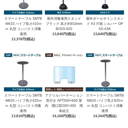
スマートテーブル SMTB
屋外消毒液用スタンド
屋外ポールサインスタン
-M410 パイプ長さ410ｍ
ブラック 高さ約910mm
ド A3 片面 シルバー OP
ｍ 丸型 コンパクト消毒
BOSS-820
SS-A3K
液用
13,640円(税込)
13,640円(税込)
13,376円(税込)
スマートテーブル SMTB
アクリルパーテーション
スマートテーブル SMTB
-M620 パイプ長さ620ｍ
窓付き APT500×600 屋
-M820 パイプ長さ820ｍ
ｍ 丸型 コンパクト消毒
内 開口部200×300 簡
ｍ 丸型 コンパクト消毒
液用
単組立
液用
13,816円(税込)
14,168円(税込)
14,344円(税込)