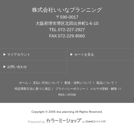
株式会社いいなプランニング
〒590-0017
大阪府堺市堺区北田出井町1-6-10
TEL.072-227-2927
FAX.072-229-8060
▶ マイアカウント
▶ カートを見る
▶ お問い合わせ
ホーム
/
支払い方法について
/
配送・送料について
/
返品について
/
特定商取引法に基づく表記
/
プライバシーポリシー
/
メルマガ登録・解除
/ /
RSS
/
ATOM
Copyright © 2006 iina planning.All Rights Reserved.
Powered by