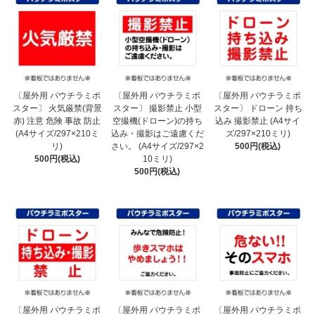
〔屋外用 パウチラミポ
〔屋外用 パウチラミポ
〔屋外用 パウチラミポ
スター〕 火気厳禁(背景
スター〕 撮影禁止 小型
スター〕 ドローン 持ち
赤) 注意 危険 事故 防止
空撮機(ドローン)の持ち
込み 撮影禁止 (A4サイ
(A4サイズ/297×210ミ
込み・撮影はご遠慮くだ
ズ/297×210ミリ)
リ)
さい。 (A4サイズ/297×2
500円(税込)
500円(税込)
10ミリ)
500円(税込)
〔屋外用 パウチラミポ
〔屋外用 パウチラミポ
〔屋外用 パウチラミポ