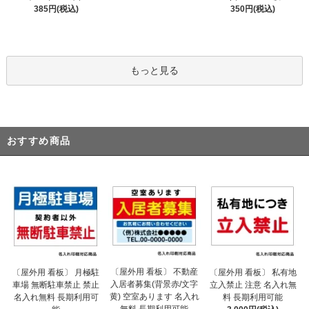
385円(税込)
350円(税込)
もっと見る
おすすめ商品
〔屋外用 看板〕 不動産
〔屋外用 看板〕 月極駐
〔屋外用 看板〕 私有地
入居者募集(背景赤/文字
車場 無断駐車禁止 禁止
立入禁止 注意 名入れ無
黄) 空室あります 名入れ
名入れ無料 長期利用可
料 長期利用可能
無料 長期利用可能