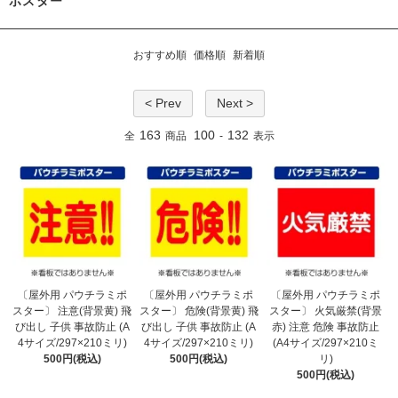
ポスター
おすすめ順
価格順
新着順
< Prev
Next >
163
100
132
全
商品
-
表示
〔屋外用 パウチラミポ
〔屋外用 パウチラミポ
〔屋外用 パウチラミポ
スター〕 注意(背景黄) 飛
スター〕 危険(背景黄) 飛
スター〕 火気厳禁(背景
び出し 子供 事故防止 (A
び出し 子供 事故防止 (A
赤) 注意 危険 事故防止
4サイズ/297×210ミリ)
4サイズ/297×210ミリ)
(A4サイズ/297×210ミ
500円(税込)
500円(税込)
リ)
500円(税込)