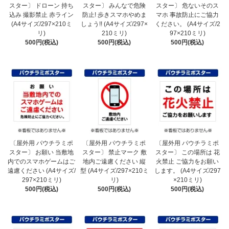
スター〕 ドローン 持ち
スター〕 みんなで危険
スター〕 危ないそのス
込み 撮影禁止 赤ライン
防止! 歩きスマホやめま
マホ 事故防止にご協力
(A4サイズ/297×210ミ
しょう!! (A4サイズ/297×
ください。 (A4サイズ/2
リ)
210ミリ)
97×210ミリ)
500円(税込)
500円(税込)
500円(税込)
〔屋外用 パウチラミポ
〔屋外用 パウチラミポ
〔屋外用 パウチラミポ
スター〕 お願い 当敷地
スター〕 禁止マーク 敷
スター〕 この場所は 花
内でのスマホゲームはご
地内ご遠慮ください 縦
火禁止 ご協力をお願い
遠慮ください (A4サイズ/
型 (A4サイズ/297×210ミ
します。 (A4サイズ/297
297×210ミリ)
リ)
×210ミリ)
500円(税込)
500円(税込)
500円(税込)