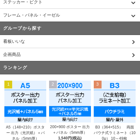
ステッカー・ピクト
フレーム・パネル・イーゼル
グループから探す
看板いいな
企画商品
ランキング
1
2
3
200×900 ポスター 出力
A5（148×210）ポスタ
B3（364×515） 両面
＋パネル（5mm厚）
ー 出力（光沢紙）＋パ
パウチ式ラミネート（10
1,540円(税込)
ネル（5mm厚）
0μ） 10～49枚