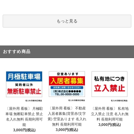
もっと見る
おすすめ商品
〔屋外用 看板〕 不動産
〔屋外用 看板〕 月極駐
〔屋外用 看板〕 私有地
入居者募集(背景赤/文字
車場 無断駐車禁止 禁止
立入禁止 注意 名入れ無
黄) 空室あります 名入れ
名入れ無料 長期利用可
料 長期利用可能
無料 長期利用可能
能
3,000円(税込)
3,000円(税込)
3,000円(税込)