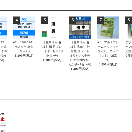
4
5
6
7
8
515）
A2（420×594）
【駐車場用 看
【駐車場用 看
A1 アルミフレ
アク
チ式
ポスター 出力
板】 班長 プレ
板】 名前札 社
ームセット（半
ーフ
（10
（光沢紙）
ート (30センチ×
名札 プレート
光沢紙出力＋パ
受注
～49枚
1,100円(税込)
8センチ)
オリジナル制作
ネル貼り加工
6営
込)
1,100円(税込)
10文字以内 (30
付）
S
センチ×8センチ)
4,290円(税込)
1,400円(税込)
看板〕