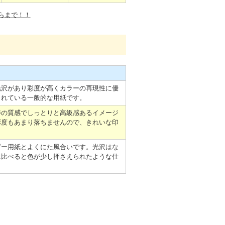
らまで！！
光沢があり彩度が高くカラーの再現性に優
されている一般的な用紙です。
特の質感でしっとりと高級感あるイメージ
彩度もあまり落ちませんので、きれいな印
ピー用紙とよくにた風合いです。光沢はな
に比べると色が少し押さえられたような仕