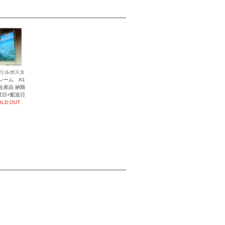
リルポスタ
レーム A1
生産品 納期
業日+配送日
OLD OUT