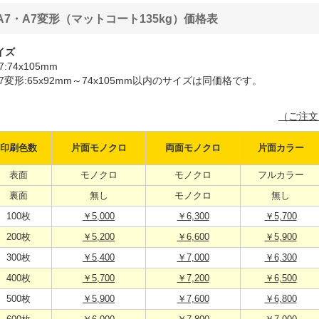
A7・A7変形（マットコート135kg）価格表
イズ
7:74x105mm
A7変形:65x92mm～74x105mm以内のサイズは同価格です。
（ご注文
印刷色数
片面モノクロ
両面モノクロ
片面カラー
表面
モノクロ
モノクロ
フルカラー
裏面
無し
モノクロ
無し
100枚
￥5,000
￥6,300
￥5,700
200枚
￥5,200
￥6,600
￥5,900
300枚
￥5,400
￥7,000
￥6,300
400枚
￥5,700
￥7,200
￥6,500
500枚
￥5,900
￥7,600
￥6,800