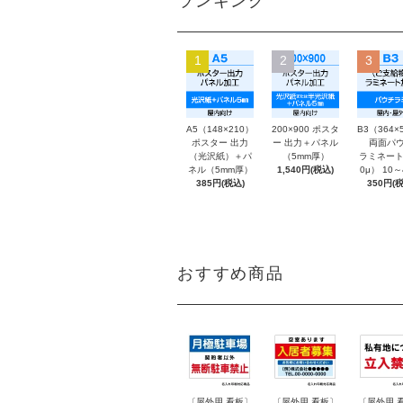
ランキング
1
2
3
A5（148×210）
200×900 ポスタ
B3（364×
ポスター 出力
ー 出力＋パネル
両面パウ
（光沢紙）＋パ
（5mm厚）
ラミネート
ネル（5mm厚）
1,540円(税込)
0μ） 10
385円(税込)
350円(税
おすすめ商品
〔屋外用 看板〕
〔屋外用 看板〕
〔屋外用 