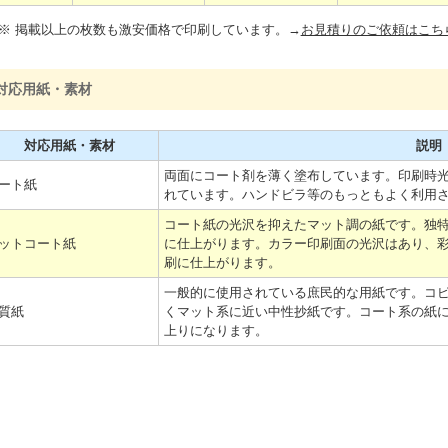
※ 掲載以上の枚数も激安価格で印刷しています。→
お見積りのご依頼はこち
対応用紙・素材
対応用紙・素材
説明
両面にコート剤を薄く塗布しています。印刷時
ート紙
れています。ハンドビラ等のもっともよく利用
コート紙の光沢を抑えたマット調の紙です。独
ットコート紙
に仕上がります。カラー印刷面の光沢はあり、
刷に仕上がります。
一般的に使用されている庶民的な用紙です。コ
質紙
くマット系に近い中性抄紙です。コート系の紙
上りになります。