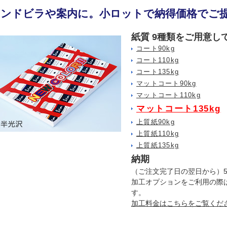
ハンドビラや案内に。小ロットで納得価格でご
紙質 9種類をご用意し
コート90kg
コート110kg
コート135kg
マットコート90kg
マットコート110kg
マットコート135kg
上質紙90kg
上質紙110kg
上質紙135kg
納期
（ご注文完了日の翌日から）
加工オプションをご利用の際
す。
加工料金はこちらをご覧くだ