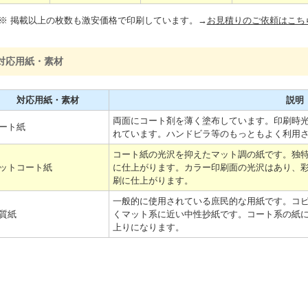
※ 掲載以上の枚数も激安価格で印刷しています。→
お見積りのご依頼はこち
対応用紙・素材
対応用紙・素材
説明
両面にコート剤を薄く塗布しています。印刷時
ート紙
れています。ハンドビラ等のもっともよく利用
コート紙の光沢を抑えたマット調の紙です。独
ットコート紙
に仕上がります。カラー印刷面の光沢はあり、
刷に仕上がります。
一般的に使用されている庶民的な用紙です。コ
質紙
くマット系に近い中性抄紙です。コート系の紙
上りになります。