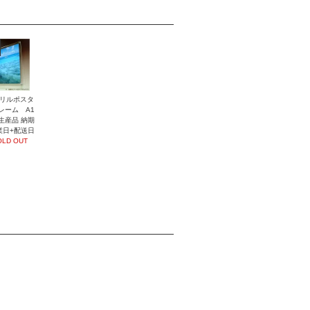
リルポスタ
レーム A1
生産品 納期
業日+配送日
OLD OUT