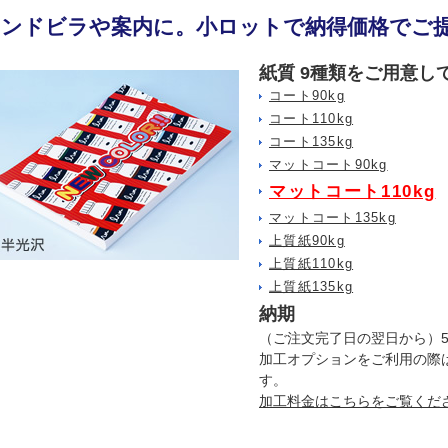
ハンドビラや案内に。小ロットで納得価格でご
紙質 9種類をご用意し
コート90kg
コート110kg
コート135kg
マットコート90kg
マットコート110kg
マットコート135kg
上質紙90kg
上質紙110kg
上質紙135kg
納期
（ご注文完了日の翌日から）
加工オプションをご利用の際
す。
加工料金はこちらをご覧くだ