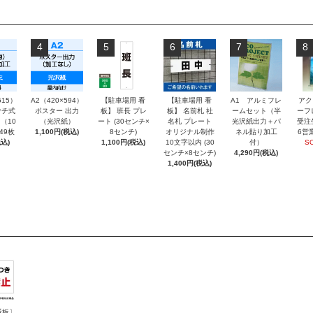
4
5
6
7
8
515）
A2（420×594）
【駐車場用 看
【駐車場用 看
A1 アルミフレ
アク
チ式
ポスター 出力
板】 班長 プレ
板】 名前札 社
ームセット（半
ーフ
（10
（光沢紙）
ート (30センチ×
名札 プレート
光沢紙出力＋パ
受注
～49枚
1,100円(税込)
8センチ)
オリジナル制作
ネル貼り加工
6営
込)
1,100円(税込)
10文字以内 (30
付）
S
センチ×8センチ)
4,290円(税込)
1,400円(税込)
看板〕