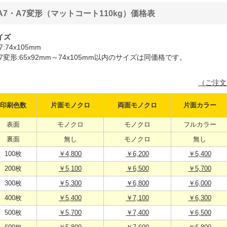
A7・A7変形（マットコート110kg）価格表
イズ
7:74x105mm
A7変形:65x92mm～74x105mm以内のサイズは同価格です。
（ご注文
印刷色数
片面モノクロ
両面モノクロ
片面カラー
表面
モノクロ
モノクロ
フルカラー
裏面
無し
モノクロ
無し
100枚
￥4,800
￥6,200
￥5,400
200枚
￥5,100
￥6,500
￥5,700
300枚
￥5,300
￥6,800
￥6,000
400枚
￥5,400
￥7,100
￥6,300
500枚
￥5,700
￥7,400
￥6,500