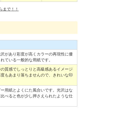
らまで！！
光沢があり彩度が高くカラーの再現性に優
されている一般的な用紙です。
特の質感でしっとりと高級感あるイメージ
彩度もあまり落ちませんので、きれいな印
ピー用紙とよくにた風合いです。光沢はな
に比べると色が少し押さえられたような仕