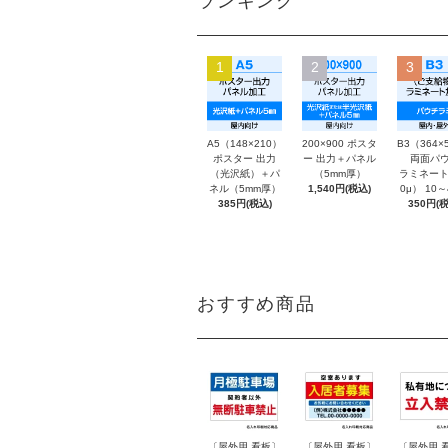
ランキング
1
2
3
A5（148×210）
200×900 ポスタ
B3（364×
ポスター 出力
ー 出力＋パネル
両面パウ
（光沢紙）＋パ
（5mm厚）
ラミネート
ネル（5mm厚）
1,540円(税込)
0μ） 10
385円(税込)
350円(税
おすすめ商品
〔屋外用 看板〕
〔屋外用 看板〕
〔屋外用 