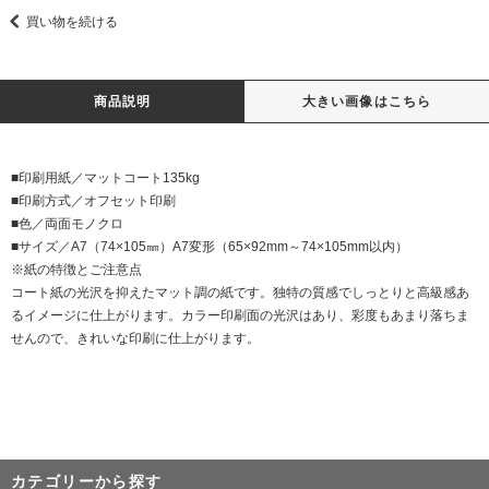
買い物を続ける
商品説明
大きい画像はこちら
■印刷用紙／マットコート135kg
■印刷方式／オフセット印刷
■色／両面モノクロ
■サイズ／A7（74×105㎜）A7変形（65×92mm～74×105mm以内）
※紙の特徴とご注意点
コート紙の光沢を抑えたマット調の紙です。独特の質感でしっとりと高級感あ
るイメージに仕上がります。カラー印刷面の光沢はあり、彩度もあまり落ちま
せんので、きれいな印刷に仕上がります。
カテゴリーから探す