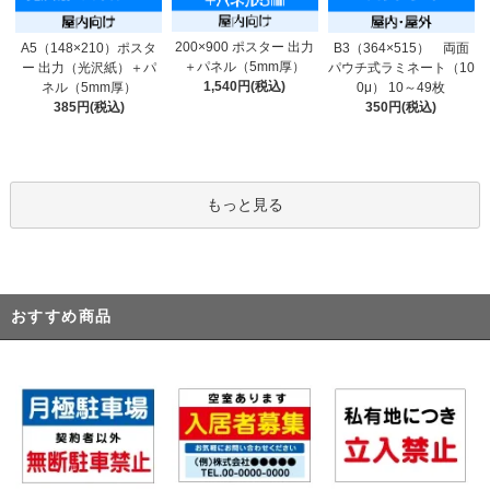
200×900 ポスター 出力
A5（148×210）ポスタ
B3（364×515） 両面
＋パネル（5mm厚）
ー 出力（光沢紙）＋パ
パウチ式ラミネート（10
1,540円(税込)
ネル（5mm厚）
0μ） 10～49枚
385円(税込)
350円(税込)
もっと見る
おすすめ商品