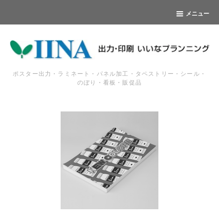
メニュー
ポスター出力・ラミネート・パネル加工・タペストリー・シール・
のぼり・看板・販促品