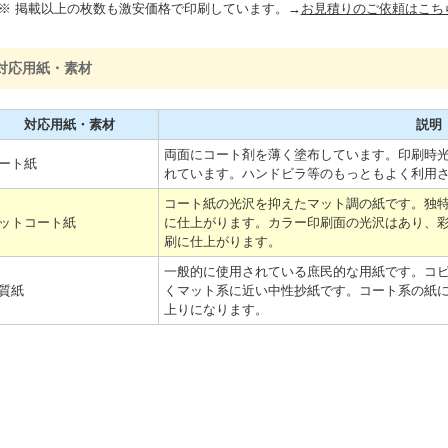
※ 掲載以上の枚数も激安価格で印刷しています。→
お見積りのご依頼はこち
対応用紙・素材
対応用紙・素材
説明
両面にコート剤を薄く塗布しています。印刷時
ート紙
れています。ハンドビラ等のもっともよく利用
コート紙の光沢を抑えたマット調の紙です。独
ットコート紙
に仕上がります。カラー印刷面の光沢はあり、
刷に仕上がります。
一般的に使用されている庶民的な用紙です。コ
質紙
くマット系に近い中性抄紙です。コート系の紙
上りになります。