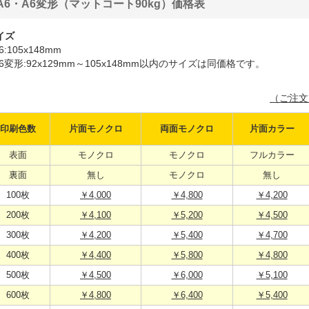
A6・A6変形（マットコート90kg）価格表
イズ
6:105x148mm
6変形:92x129mm～105x148mm以内のサイズは同価格です。
（ご注文
印刷色数
片面モノクロ
両面モノクロ
片面カラー
表面
モノクロ
モノクロ
フルカラー
裏面
無し
モノクロ
無し
100枚
￥4,000
￥4,800
￥4,200
200枚
￥4,100
￥5,200
￥4,500
300枚
￥4,200
￥5,400
￥4,700
400枚
￥4,400
￥5,800
￥4,800
500枚
￥4,500
￥6,000
￥5,100
600枚
￥4,800
￥6,400
￥5,400