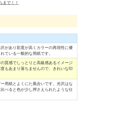
らまで！！
光沢があり彩度が高くカラーの再現性に優
されている一般的な用紙です。
特の質感でしっとりと高級感あるイメージ
彩度もあまり落ちませんので、きれいな印
ピー用紙とよくにた風合いです。光沢はな
に比べると色が少し押さえられたような仕