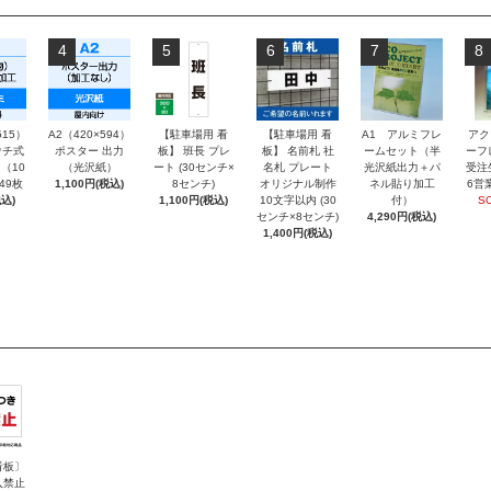
4
5
6
7
8
515）
A2（420×594）
【駐車場用 看
【駐車場用 看
A1 アルミフレ
アク
チ式
ポスター 出力
板】 班長 プレ
板】 名前札 社
ームセット（半
ーフ
（10
（光沢紙）
ート (30センチ×
名札 プレート
光沢紙出力＋パ
受注
～49枚
1,100円(税込)
8センチ)
オリジナル制作
ネル貼り加工
6営
込)
1,100円(税込)
10文字以内 (30
付）
S
センチ×8センチ)
4,290円(税込)
1,400円(税込)
看板〕
入禁止