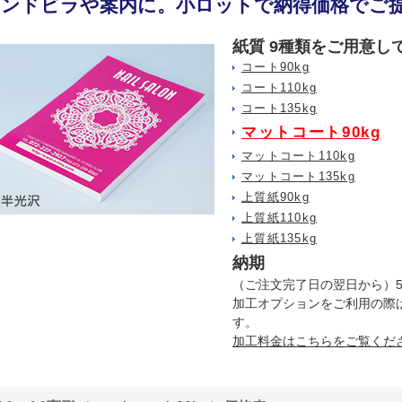
ハンドビラや案内に。小ロットで納得価格でご
紙質 9種類をご用意し
コート90kg
コート110kg
コート135kg
マットコート90kg
マットコート110kg
マットコート135kg
上質紙90kg
上質紙110kg
上質紙135kg
納期
（ご注文完了日の翌日から）
加工オプションをご利用の際
す。
加工料金はこちらをご覧くだ