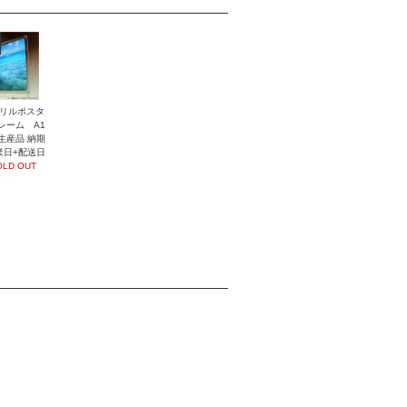
リルポスタ
レーム A1
生産品 納期
業日+配送日
OLD OUT