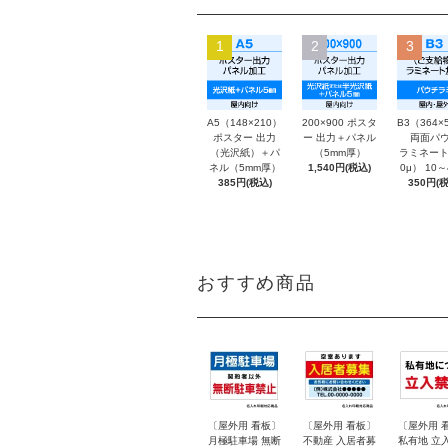
1
2
3
A5（148×210）
200×900 ポスタ
B3（364×
ポスター 出力
ー 出力＋パネル
両面パウ
（光沢紙）＋パ
（5mm厚）
ラミネート
ネル（5mm厚）
1,540円(税込)
0μ） 10
385円(税込)
350円(税
おすすめ商品
〔屋外用 看板〕
〔屋外用 看板〕
〔屋外用 
月極駐車場 無断
不動産 入居者募
私有地 立