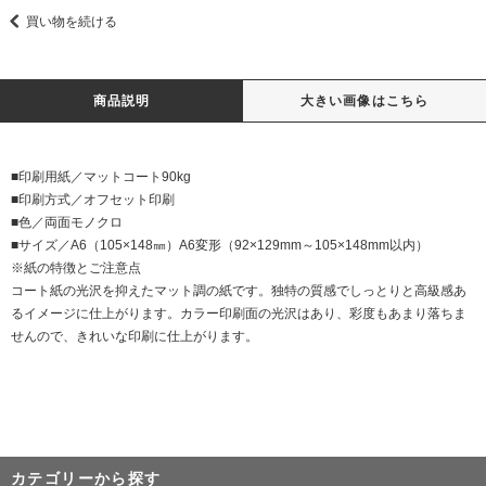
買い物を続ける
商品説明
大きい画像はこちら
■印刷用紙／マットコート90kg
■印刷方式／オフセット印刷
■色／両面モノクロ
■サイズ／A6（105×148㎜）A6変形（92×129mm～105×148mm以内）
※紙の特徴とご注意点
コート紙の光沢を抑えたマット調の紙です。独特の質感でしっとりと高級感あ
るイメージに仕上がります。カラー印刷面の光沢はあり、彩度もあまり落ちま
せんので、きれいな印刷に仕上がります。
カテゴリーから探す