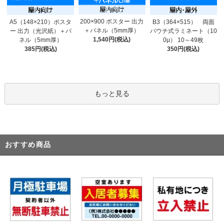
200×900 ポスター 出力
A5（148×210）ポスタ
B3（364×515） 両面
＋パネル（5mm厚）
ー 出力（光沢紙）＋パ
パウチ式ラミネート（10
1,540円(税込)
ネル（5mm厚）
0μ） 10～49枚
385円(税込)
350円(税込)
もっと見る
おすすめ商品