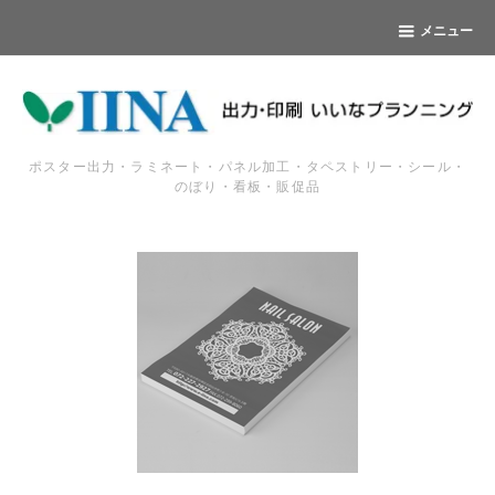
メニュー
ポスター出力・ラミネート・パネル加工・タペストリー・シール・
のぼり・看板・販促品