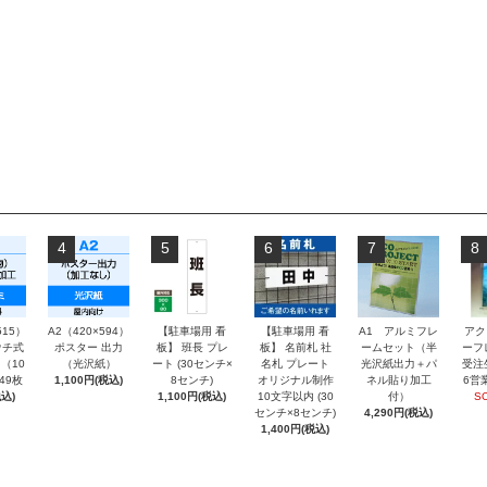
4
5
6
7
8
515）
A2（420×594）
【駐車場用 看
【駐車場用 看
A1 アルミフレ
アク
チ式
ポスター 出力
板】 班長 プレ
板】 名前札 社
ームセット（半
ーフ
（10
（光沢紙）
ート (30センチ×
名札 プレート
光沢紙出力＋パ
受注
～49枚
1,100円(税込)
8センチ)
オリジナル制作
ネル貼り加工
6営
込)
1,100円(税込)
10文字以内 (30
付）
S
センチ×8センチ)
4,290円(税込)
1,400円(税込)