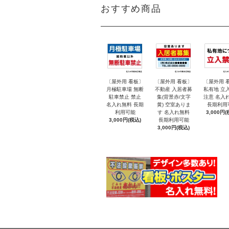
おすすめ商品
〔屋外用 看板〕
〔屋外用 看板〕
〔屋外用 
月極駐車場 無断
不動産 入居者募
私有地 立
駐車禁止 禁止
集(背景赤/文字
注意 名入
名入れ無料 長期
黄) 空室ありま
長期利用
利用可能
す 名入れ無料
3,000円(
3,000円(税込)
長期利用可能
3,000円(税込)