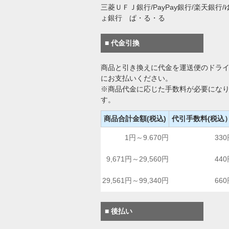
三菱ＵＦＪ銀行/PayPay銀行/楽天銀行/
ょ銀行 ぱ・る・る
■ 代金引換
商品と引き換えに代金を運送便のドラ
にお支払いください。
※商品代金に応じた手数料が必要にな
す。
商品合計金額(税込)
代引手数料(税込
1円～9.670円
33
9,671円～29,560円
44
29,561円～99,340円
66
■ 後払い