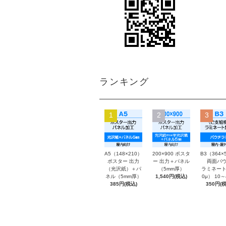
ランキング
1
2
3
A5（148×210）
200×900 ポスタ
B3（364×
ポスター 出力
ー 出力＋パネル
両面パウ
（光沢紙）＋パ
（5mm厚）
ラミネート
ネル（5mm厚）
1,540円(税込)
0μ） 10
385円(税込)
350円(税