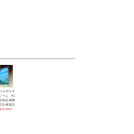
リルポスタ
レーム A1
生産品 納期
業日+配送日
OLD OUT