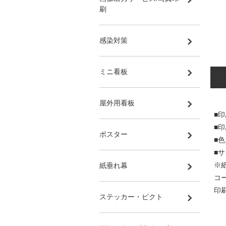
刷
感染対策
ミニ看板
屋外用看板
■
■
ポスター
■
■サ
※
紙垂れ幕
コ
印
ステッカー・ピクト