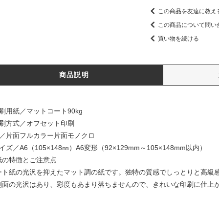
この商品を友達に教え
この商品について問い
買い物を続ける
商品説明
印刷用紙／マットコート90kg
印刷方式／オフセット印刷
色／片面フルカラー片面モノクロ
イズ／A6（105×148㎜）A6変形（92×129mm～105×148mm以内）
紙の特徴とご注意点
ート紙の光沢を抑えたマット調の紙です。独特の質感でしっとりと高級
刷面の光沢はあり、彩度もあまり落ちませんので、きれいな印刷に仕上