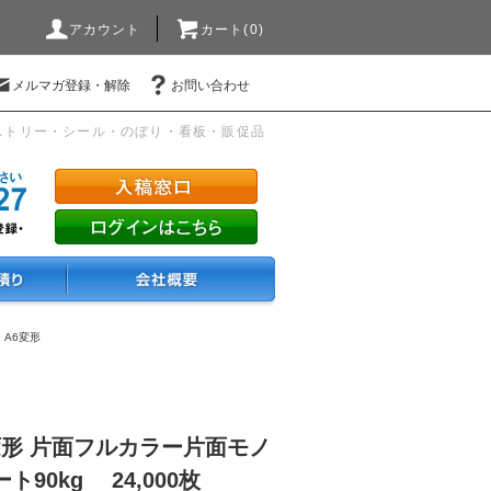
アカウント
カート(0)
メルマガ登録・解除
お問い合わせ
ストリー・シール・のぼり・看板・販促品
・A6変形
変形 片面フルカラー片面モノ
90kg 24,000枚