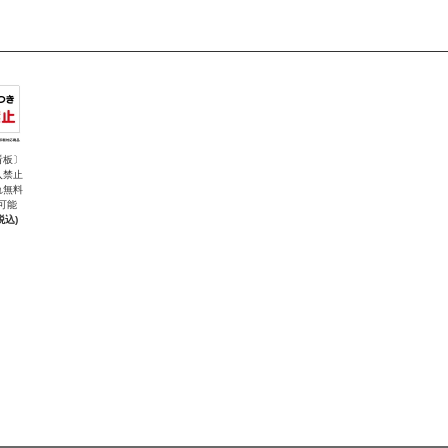
看板〕
入禁止
れ無料
可能
税込)