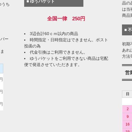
■ ゆうパケット
品の
ゆうち
は当
商品
全国一律 250円
■ 
3辺合計60ｃｍ以内の商品
イバー
時間指定・日時指定はできません。ポスト
初期
投函の為
あれ
りま
代金引換はご利用できません。
方法
ゆうパケットをご利用できない商品は宅配
便で発送させていただきます。
）
営
0円
0円
日
0円
2
9
16