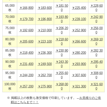
65,000
￥181,50
￥228,60
￥166,800
￥183,600
￥225,400
枚
0
0
70,000
￥193,80
￥242,90
￥179,700
￥196,800
￥239,100
枚
0
0
75,000
￥206,20
￥256,00
￥192,600
￥210,000
￥252,900
枚
0
0
80,000
￥218,60
￥269,10
￥205,600
￥223,100
￥266,600
枚
0
0
85,000
￥230,90
￥282,30
￥218,400
￥236,300
￥280,200
枚
0
0
90,000
￥243,30
￥295,40
￥231,400
￥249,500
￥293,900
枚
0
0
95,000
￥255,60
￥308,60
￥244,200
￥262,700
￥307,600
枚
0
0
100,000
￥268,00
￥321,60
￥257,200
￥275,900
￥321,300
枚
0
0
※ 掲載以上の枚数も激安価格で印刷しています。→
お見積りのご依
頼はこちらまで！！