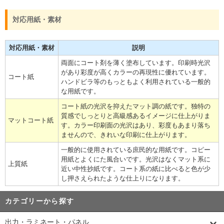
対応用紙・素材
対応用紙・素材
説明
両面にコート剤を薄く塗布しています。印刷時光沢
があり彩度が高くカラーの再現性に優れています。
コート紙
ハンドビラ等のもっともよく利用されている一般的
な用紙です。
コート紙の光沢を抑えたマット調の紙です。独特の
質感でしっとりと高級感あるイメージに仕上がりま
マットコート紙
す。カラー印刷面の光沢はあり、彩度もあまり落ち
ませんので、きれいな印刷に仕上がります。
一般的に使用されている庶民的な用紙です。コピー
用紙とよくにた風合いです。光沢はなくマット系に
上質紙
近い中性抄紙です。コート系の紙に比べると色が少
し押さえられたような仕上りになります。
カテゴリーから探す
出力・ラミネート・パネル