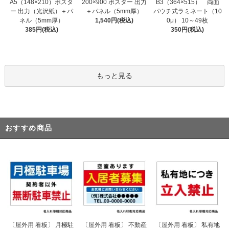
200×900 ポスター 出力
A5（148×210）ポスタ
B3（364×515） 両面
＋パネル（5mm厚）
ー 出力（光沢紙）＋パ
パウチ式ラミネート（10
1,540円(税込)
ネル（5mm厚）
0μ） 10～49枚
385円(税込)
350円(税込)
もっと見る
おすすめ商品
〔屋外用 看板〕 不動産
〔屋外用 看板〕 月極駐
〔屋外用 看板〕 私有地