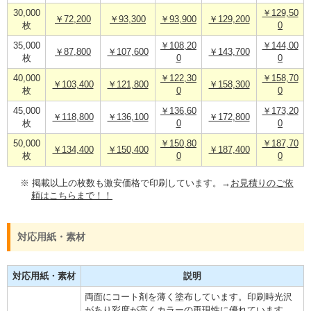
30,000
￥129,50
￥72,200
￥93,300
￥93,900
￥129,200
枚
0
35,000
￥108,20
￥144,00
￥87,800
￥107,600
￥143,700
枚
0
0
40,000
￥122,30
￥158,70
￥103,400
￥121,800
￥158,300
枚
0
0
45,000
￥136,60
￥173,20
￥118,800
￥136,100
￥172,800
枚
0
0
50,000
￥150,80
￥187,70
￥134,400
￥150,400
￥187,400
枚
0
0
※ 掲載以上の枚数も激安価格で印刷しています。→
お見積りのご依
頼はこちらまで！！
対応用紙・素材
対応用紙・素材
説明
両面にコート剤を薄く塗布しています。印刷時光沢
があり彩度が高くカラーの再現性に優れています。