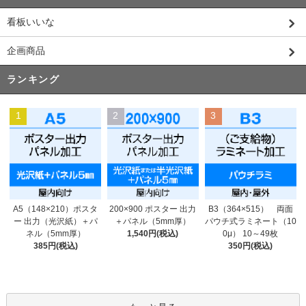
看板いいな
企画商品
ランキング
1
2
3
200×900 ポスター 出力
A5（148×210）ポスタ
B3（364×515） 両面
＋パネル（5mm厚）
ー 出力（光沢紙）＋パ
パウチ式ラミネート（10
1,540円(税込)
ネル（5mm厚）
0μ） 10～49枚
385円(税込)
350円(税込)