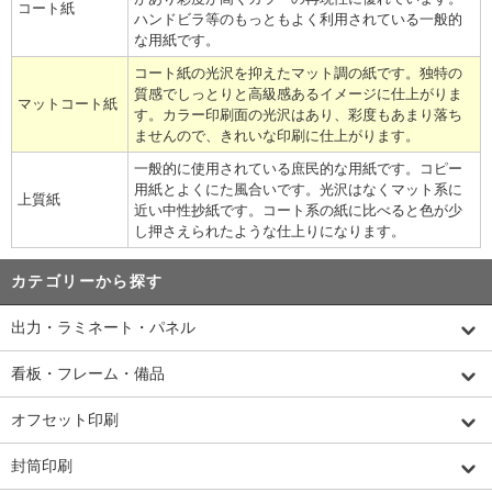
コート紙
ハンドビラ等のもっともよく利用されている一般的
な用紙です。
コート紙の光沢を抑えたマット調の紙です。独特の
質感でしっとりと高級感あるイメージに仕上がりま
マットコート紙
す。カラー印刷面の光沢はあり、彩度もあまり落ち
ませんので、きれいな印刷に仕上がります。
一般的に使用されている庶民的な用紙です。コピー
用紙とよくにた風合いです。光沢はなくマット系に
上質紙
近い中性抄紙です。コート系の紙に比べると色が少
し押さえられたような仕上りになります。
カテゴリーから探す
出力・ラミネート・パネル
看板・フレーム・備品
オフセット印刷
封筒印刷