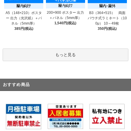
200×900 ポスター 出力
A5（148×210）ポスタ
B3（364×515） 両面
＋パネル（5mm厚）
ー 出力（光沢紙）＋パ
パウチ式ラミネート（10
1,540円(税込)
ネル（5mm厚）
0μ） 10～49枚
385円(税込)
350円(税込)
もっと見る
おすすめ商品