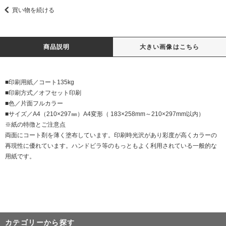
買い物を続ける
商品説明
大きい画像はこちら
■印刷用紙／コート135kg
■印刷方式／オフセット印刷
■色／片面フルカラー
■サイズ／A4（210×297㎜）A4変形（ 183×258mm～210×297mm以内）
※紙の特徴とご注意点
両面にコート剤を薄く塗布しています。印刷時光沢があり彩度が高くカラーの
再現性に優れています。ハンドビラ等のもっともよく利用されている一般的な
用紙です。
カテゴリーから探す