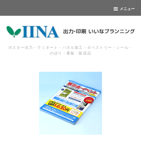
メニュー
ポスター出力・ラミネート・パネル加工・タペストリー・シール・
のぼり・看板・販促品