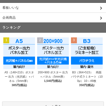
看板いいな
企画商品
ランキング
1
2
3
200×900 ポスター 出力
A5（148×210）ポスタ
B3（364×515） 両面
＋パネル（5mm厚）
ー 出力（光沢紙）＋パ
パウチ式ラミネート（10
1,540円(税込)
ネル（5mm厚）
0μ） 10～49枚
385円(税込)
350円(税込)