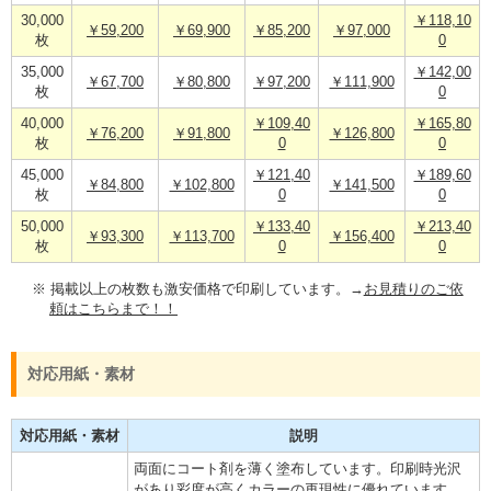
30,000
￥118,10
￥59,200
￥69,900
￥85,200
￥97,000
枚
0
35,000
￥142,00
￥67,700
￥80,800
￥97,200
￥111,900
枚
0
40,000
￥109,40
￥165,80
￥76,200
￥91,800
￥126,800
枚
0
0
45,000
￥121,40
￥189,60
￥84,800
￥102,800
￥141,500
枚
0
0
50,000
￥133,40
￥213,40
￥93,300
￥113,700
￥156,400
枚
0
0
※ 掲載以上の枚数も激安価格で印刷しています。→
お見積りのご依
頼はこちらまで！！
対応用紙・素材
対応用紙・素材
説明
両面にコート剤を薄く塗布しています。印刷時光沢
があり彩度が高くカラーの再現性に優れています。