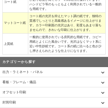
コート紙
ハンドビラ等のもっともよく利用されている一般的
な用紙です。
コート紙の光沢を抑えたマット調の紙です。独特の
質感でしっとりと高級感あるイメージに仕上がりま
マットコート紙
す。カラー印刷面の光沢はあり、彩度もあまり落ち
ませんので、きれいな印刷に仕上がります。
一般的に使用されている庶民的な用紙です。コピー
用紙とよくにた風合いです。光沢はなくマット系に
上質紙
近い中性抄紙です。コート系の紙に比べると色が少
し押さえられたような仕上りになります。
カテゴリーから探す
出力・ラミネート・パネル
看板・フレーム・備品
オフセット印刷
封筒印刷