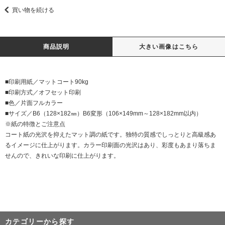
買い物を続ける
商品説明
大きい画像はこちら
■印刷用紙／マットコート90kg
■印刷方式／オフセット印刷
■色／片面フルカラー
■サイズ／B6（128×182㎜）B6変形（106×149mm～128×182mm以内）
※紙の特徴とご注意点
コート紙の光沢を抑えたマット調の紙です。独特の質感でしっとりと高級感あ
るイメージに仕上がります。カラー印刷面の光沢はあり、彩度もあまり落ちま
せんので、きれいな印刷に仕上がります。
カテゴリーから探す