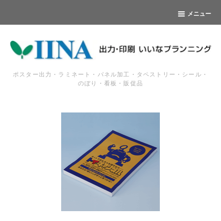
メニュー
ポスター出力・ラミネート・パネル加工・タペストリー・シール・
のぼり・看板・販促品