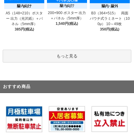
200×900 ポスター 出力
A5（148×210）ポスタ
B3（364×515） 両面
＋パネル（5mm厚）
ー 出力（光沢紙）＋パ
パウチ式ラミネート（10
1,540円(税込)
ネル（5mm厚）
0μ） 10～49枚
385円(税込)
350円(税込)
もっと見る
おすすめ商品