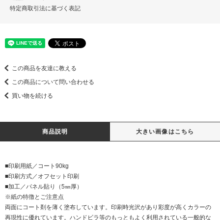
特定商取引法に基づく表記
この商品を友達に教える
この商品について問い合わせる
買い物を続ける
商品説明
大きい画像はこちら
■印刷用紙／コート90kg
■印刷方式／オフセット印刷
■加工／パネル貼り（5㎜厚）
※紙の特徴とご注意点
両面にコート剤を薄く塗布しています。印刷時光沢があり彩度が高くカラーの
再現性に優れています。ハンドビラ等のもっともよく利用されている一般的な