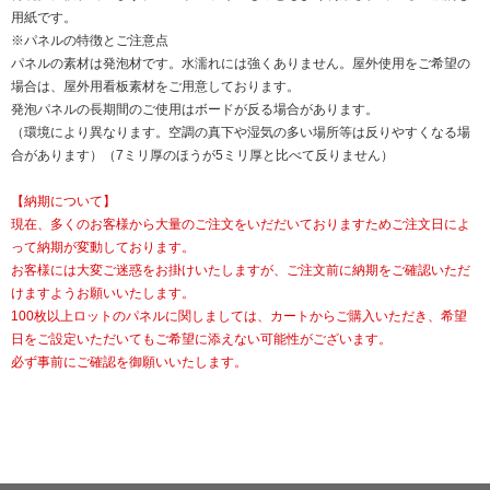
用紙です。
※パネルの特徴とご注意点
パネルの素材は発泡材です。水濡れには強くありません。屋外使用をご希望の
場合は、屋外用看板素材をご用意しております。
発泡パネルの長期間のご使用はボードが反る場合があります。
（環境により異なります。空調の真下や湿気の多い場所等は反りやすくなる場
合があります）（7ミリ厚のほうが5ミリ厚と比べて反りません）
【納期について】
現在、多くのお客様から大量のご注文をいだだいておりますためご注文日によ
って納期が変動しております。
お客様には大変ご迷惑をお掛けいたしますが、ご注文前に納期をご確認いただ
けますようお願いいたします。
100枚以上ロットのパネルに関しましては、カートからご購入いただき、希望
日をご設定いただいてもご希望に添えない可能性がございます。
必ず事前にご確認を御願いいたします。