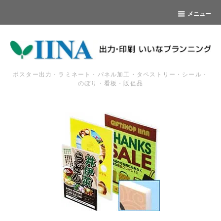
メニュー
ポスター出力・ラミネート・パネル加工・タペストリー・シール・
のぼり・看板・販促品