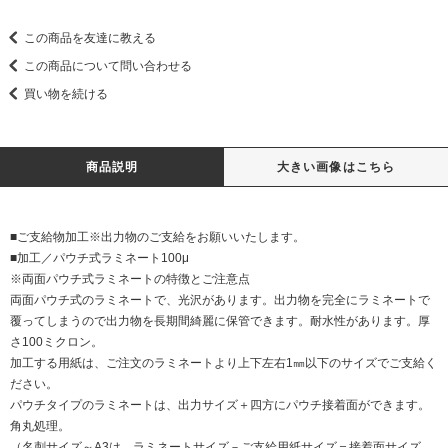
この商品を友達に教える
この商品について問い合わせる
買い物を続ける
商品説明
大きい画像はこちら
■ご支給物加工※出力物のご支給をお願いいたします。
■加工／パウチ式ラミネート100μ
※両面パウチ式ラミネートの特徴とご注意点
両面パウチ式のラミネートで、光沢があります。出力物を完全にラミネートで
覆ってしまうので出力物を長期間綺麗に保管できます。耐水性があります。厚
さ100ミクロン。
加工する用紙は、ご注文のラミネートより上下左右1㎜以下のサイズでご支給く
ださい。
パウチタイプのラミネートは、出力サイズ＋四方にパウチ接着面ができます。
角丸処理。
（名刺サイズ～A3は、ラミネートサイズ－ご支給用紙サイズ＝接着面サイズ、