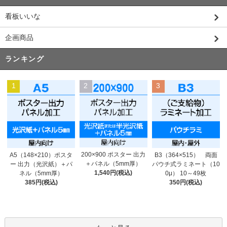
看板いいな
企画商品
ランキング
1
2
3
200×900 ポスター 出力
A5（148×210）ポスタ
B3（364×515） 両面
＋パネル（5mm厚）
ー 出力（光沢紙）＋パ
パウチ式ラミネート（10
1,540円(税込)
ネル（5mm厚）
0μ） 10～49枚
385円(税込)
350円(税込)