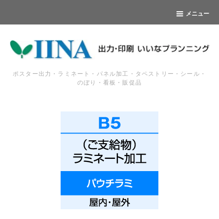
メニュー
ポスター出力・ラミネート・パネル加工・タペストリー・シール・
のぼり・看板・販促品