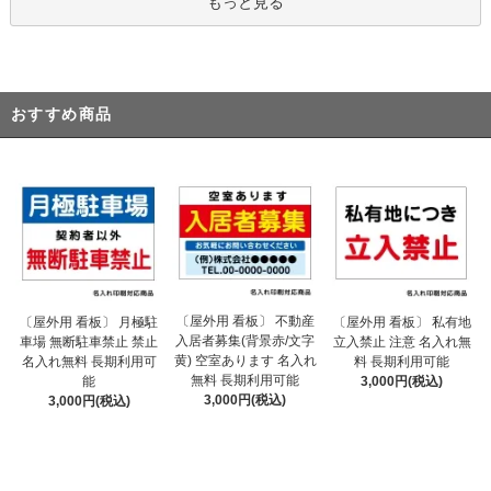
もっと見る
おすすめ商品
〔屋外用 看板〕 不動産
〔屋外用 看板〕 月極駐
〔屋外用 看板〕 私有地
入居者募集(背景赤/文字
車場 無断駐車禁止 禁止
立入禁止 注意 名入れ無
黄) 空室あります 名入れ
名入れ無料 長期利用可
料 長期利用可能
無料 長期利用可能
能
3,000円(税込)
3,000円(税込)
3,000円(税込)