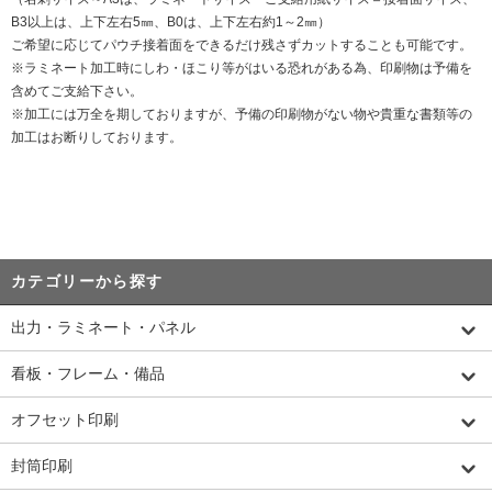
B3以上は、上下左右5㎜、B0は、上下左右約1～2㎜）
ご希望に応じてパウチ接着面をできるだけ残さずカットすることも可能です。
※ラミネート加工時にしわ・ほこり等がはいる恐れがある為、印刷物は予備を
含めてご支給下さい。
※加工には万全を期しておりますが、予備の印刷物がない物や貴重な書類等の
加工はお断りしております。
カテゴリーから探す
出力・ラミネート・パネル
看板・フレーム・備品
オフセット印刷
封筒印刷