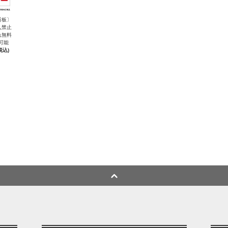
看板〕
入禁止
れ無料
可能
税込)