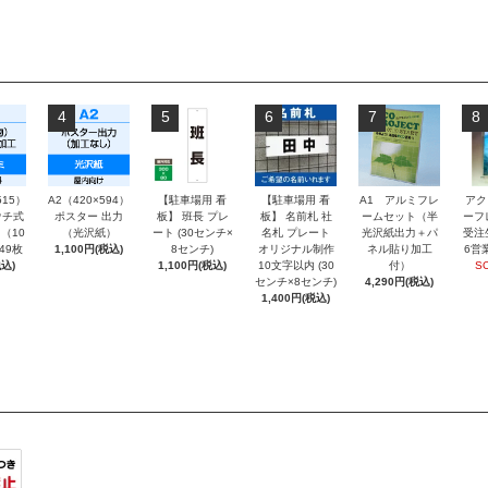
4
5
6
7
8
515）
A2（420×594）
【駐車場用 看
【駐車場用 看
A1 アルミフレ
アク
チ式
ポスター 出力
板】 班長 プレ
板】 名前札 社
ームセット（半
ーフ
（10
（光沢紙）
ート (30センチ×
名札 プレート
光沢紙出力＋パ
受注
～49枚
1,100円(税込)
8センチ)
オリジナル制作
ネル貼り加工
6営
込)
1,100円(税込)
10文字以内 (30
付）
S
センチ×8センチ)
4,290円(税込)
1,400円(税込)