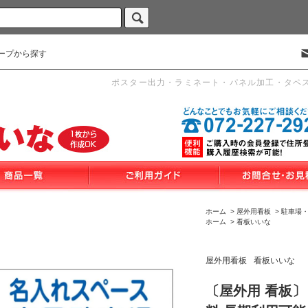
ープから探す
ポスター出力・ラミネート・パネル加工・タペ
ホーム
>
屋外用看板
>
駐車場
ホーム
>
看板いいな
屋外用看板
看板いいな
〔屋外用 看板〕