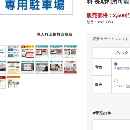
料 長期利用可能 (
販売価格：2,500円
型番： col13053
背景/カラー × フォント
ゴシック
青色
2,500円(
白色
2,500円(
■背景の色