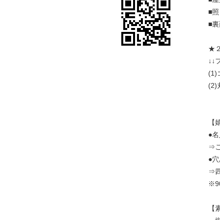
■
■
★
↓↓
(
(
【
●
⇒
●
⇒
※
【