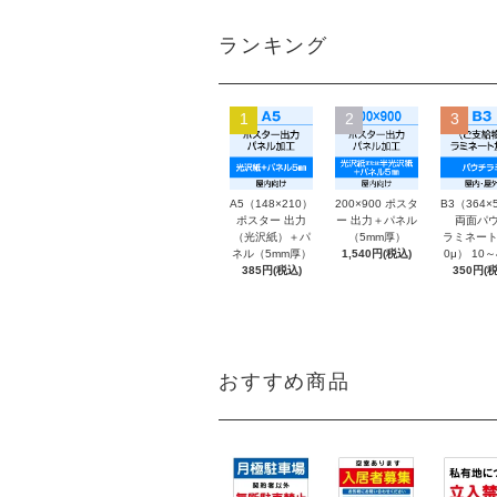
ランキング
1
2
3
A5（148×210）
200×900 ポスタ
B3（364×
ポスター 出力
ー 出力＋パネル
両面パウ
（光沢紙）＋パ
（5mm厚）
ラミネート
ネル（5mm厚）
1,540円(税込)
0μ） 10
385円(税込)
350円(税
おすすめ商品