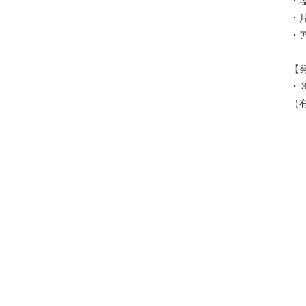
・
・
・
【
・
（