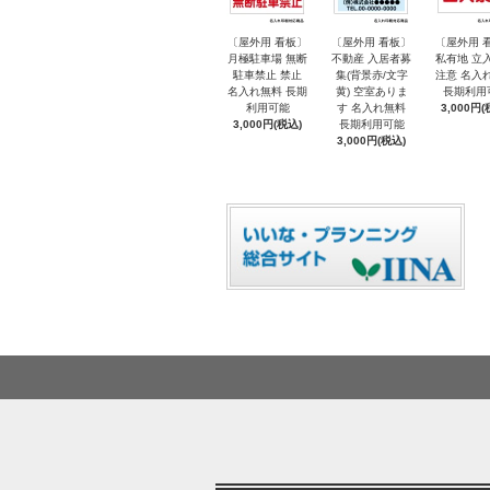
〔屋外用 看板〕
〔屋外用 看板〕
〔屋外用 
月極駐車場 無断
不動産 入居者募
私有地 立
駐車禁止 禁止
集(背景赤/文字
注意 名入
名入れ無料 長期
黄) 空室ありま
長期利用
利用可能
す 名入れ無料
3,000円(
3,000円(税込)
長期利用可能
3,000円(税込)