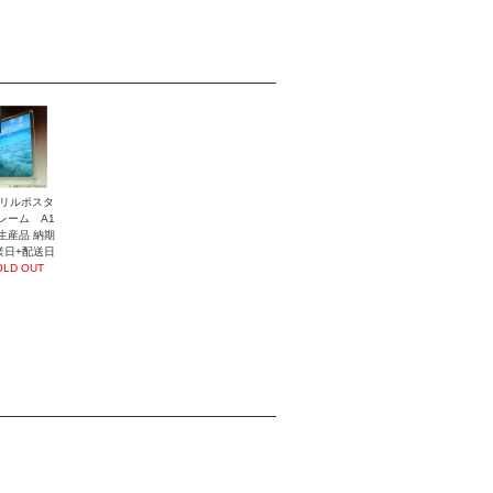
リルポスタ
レーム A1
生産品 納期
業日+配送日
OLD OUT