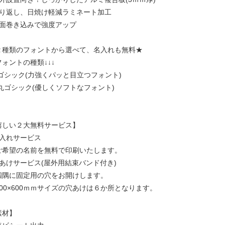
照り返し、日焼け軽減ラミネート加工
裏面巻き込みで強度アップ
２種類のフォントから選べて、名入れも無料★
フォントの種類↓↓↓
1)ゴシック(力強くパッと目立つフォント)
2)丸ゴシック(優しくソフトなフォント)
嬉しい２大無料サービス】
名入れサービス
ご希望の名前を無料で印刷いたします。
穴あけサービス(屋外用結束バンド付き)
四隅に固定用の穴をお開けします。
900×600ｍｍサイズの穴あけは６か所となります。
素材】