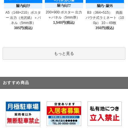
200×900 ポスター 出力
A5（148×210）ポスタ
B3（364×515） 両面
＋パネル（5mm厚）
ー 出力（光沢紙）＋パ
パウチ式ラミネート（10
1,540円(税込)
ネル（5mm厚）
0μ） 10～49枚
385円(税込)
350円(税込)
もっと見る
おすすめ商品