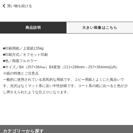
買い物を続ける
商品説明
大きい画像はこちら
■印刷用紙／上質紙135kg
■印刷方式／オフセット印刷
■色／両面フルカラー
■サイズ／B4（257×364㎜）B4変形（211×298mm～257×364mm以内）
※紙の特徴とご注意点
一般的に使用されている庶民的な用紙です。コピー用紙とよくにた風合いで
す。光沢はなくマット系に近い中性抄紙です。コート系の紙に比べると色が少
し押さえられたような仕上りになります。
カテゴリーから探す