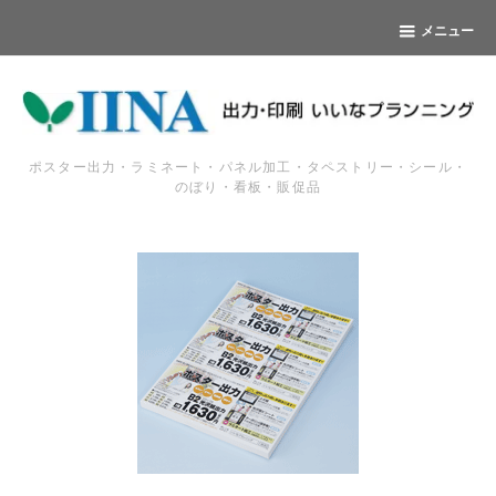
メニュー
ポスター出力・ラミネート・パネル加工・タペストリー・シール・
のぼり・看板・販促品