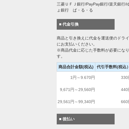
三菱ＵＦＪ銀行/PayPay銀行/楽天銀行/
ょ銀行 ぱ・る・る
■ 代金引換
商品と引き換えに代金を運送便のドラ
にお支払いください。
※商品代金に応じた手数料が必要にな
す。
商品合計金額(税込)
代引手数料(税込
1円～9.670円
33
9,671円～29,560円
44
29,561円～99,340円
66
■ 後払い