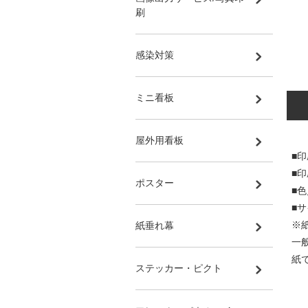
刷
感染対策
ミニ看板
屋外用看板
■印
■
ポスター
■
■サ
※
紙垂れ幕
一
紙
ステッカー・ピクト