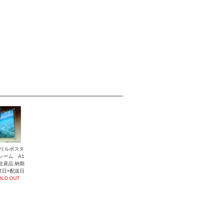
リルポスタ
レーム A1
生産品 納期
業日+配送日
OLD OUT