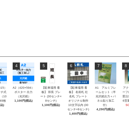
4
5
6
7
8
515）
A2（420×594）
【駐車場用 看
【駐車場用 看
A1 アルミフレ
アク
チ式
ポスター 出力
板】 班長 プレ
板】 名前札 社
ームセット（半
ーフ
（10
（光沢紙）
ート (30センチ×
名札 プレート
光沢紙出力＋パ
受注
～49枚
1,100円(税込)
8センチ)
オリジナル制作
ネル貼り加工
6営
込)
1,100円(税込)
10文字以内 (30
付）
S
センチ×8センチ)
4,290円(税込)
1,400円(税込)