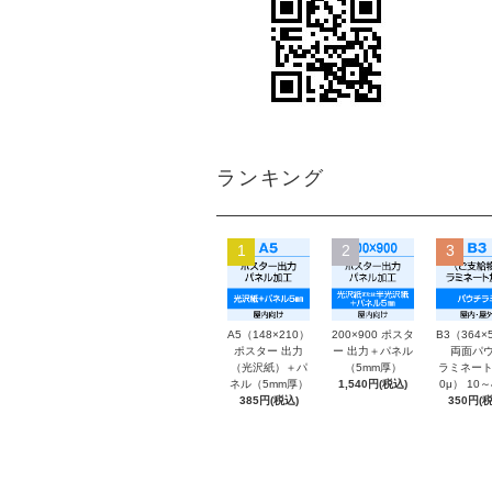
ランキング
1
2
3
A5（148×210）
200×900 ポスタ
B3（364×
ポスター 出力
ー 出力＋パネル
両面パウ
（光沢紙）＋パ
（5mm厚）
ラミネート
ネル（5mm厚）
1,540円(税込)
0μ） 10
385円(税込)
350円(税