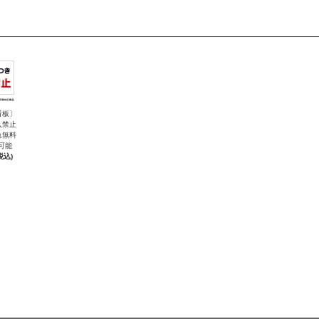
看板〕
入禁止
れ無料
可能
税込)