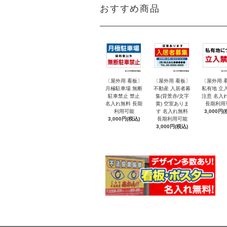
おすすめ商品
〔屋外用 看板〕
〔屋外用 看板〕
〔屋外用 
月極駐車場 無断
不動産 入居者募
私有地 立
駐車禁止 禁止
集(背景赤/文字
注意 名入
名入れ無料 長期
黄) 空室ありま
長期利用
利用可能
す 名入れ無料
3,000円(
3,000円(税込)
長期利用可能
3,000円(税込)