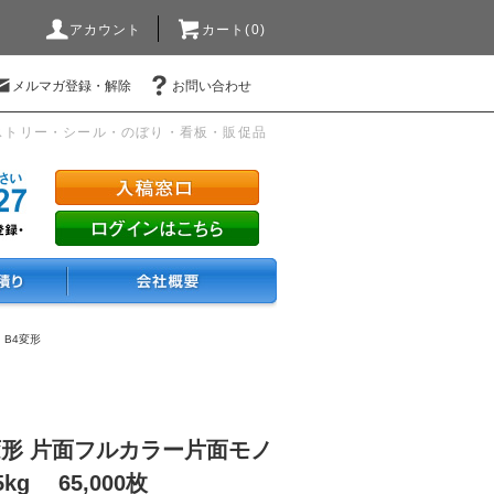
アカウント
カート(0)
メルマガ登録・解除
お問い合わせ
ストリー・シール・のぼり・看板・販促品
・B4変形
変形 片面フルカラー片面モノ
g 65,000枚