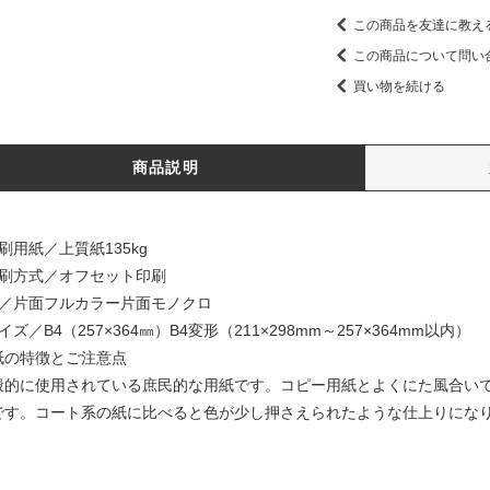
この商品を友達に教え
この商品について問い
買い物を続ける
商品説明
刷用紙／上質紙135kg
印刷方式／オフセット印刷
色／片面フルカラー片面モノクロ
イズ／B4（257×364㎜）B4変形（211×298mm～257×364mm以内）
紙の特徴とご注意点
般的に使用されている庶民的な用紙です。コピー用紙とよくにた風合い
です。コート系の紙に比べると色が少し押さえられたような仕上りにな