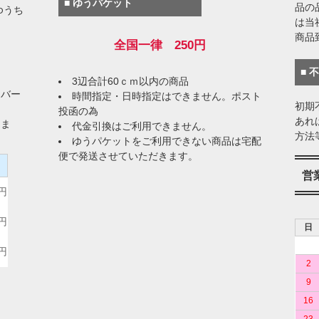
■ ゆうパケット
品の
ゆうち
は当
商品
全国一律 250円
■ 
3辺合計60ｃｍ以内の商品
イバー
時間指定・日時指定はできません。ポスト
初期
投函の為
あれ
りま
代金引換はご利用できません。
方法
ゆうパケットをご利用できない商品は宅配
便で発送させていただきます。
）
営
0円
0円
日
0円
2
9
16