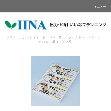
メニュー
ポスター出力・ラミネート・パネル加工・タペストリー・シール・
のぼり・看板・販促品