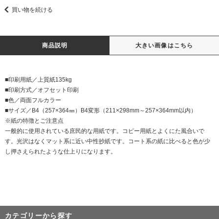
買い物を続ける
商品説明
大きい画像はこちら
■印刷用紙／上質紙135kg
■印刷方式／オフセット印刷
■色／両面フルカラー
■サイズ／B4（257×364㎜）B4変形（211×298mm～257×364mm以内）
※紙の特徴とご注意点
一般的に使用されている庶民的な用紙です。コピー用紙とよくにた風合いで
す。光沢はなくマット系に近い中性抄紙です。コート系の紙に比べると色が少
し押さえられたような仕上りになります。
カテゴリーから探す