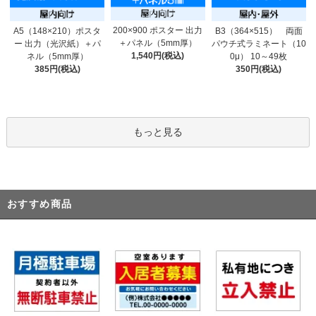
200×900 ポスター 出力
A5（148×210）ポスタ
B3（364×515） 両面
＋パネル（5mm厚）
ー 出力（光沢紙）＋パ
パウチ式ラミネート（10
1,540円(税込)
ネル（5mm厚）
0μ） 10～49枚
385円(税込)
350円(税込)
もっと見る
おすすめ商品