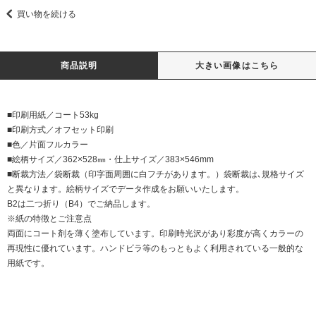
買い物を続ける
商品説明
大きい画像はこちら
■印刷用紙／コート53kg
■印刷方式／オフセット印刷
■色／片面フルカラー
■絵柄サイズ／362×528㎜・仕上サイズ／383×546mm
■断裁方法／袋断裁（印字面周囲に白フチがあります。）袋断裁は､規格サイズ
と異なります。絵柄サイズでデータ作成をお願いいたします。
B2は二つ折り（B4）でご納品します。
※紙の特徴とご注意点
両面にコート剤を薄く塗布しています。印刷時光沢があり彩度が高くカラーの
再現性に優れています。ハンドビラ等のもっともよく利用されている一般的な
用紙です。