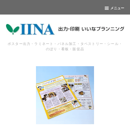
メニュー
ポスター出力・ラミネート・パネル加工・タペストリー・シール・
のぼり・看板・販促品