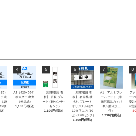
4
5
6
7
8
515）
A2（420×594）
【駐車場用 看
【駐車場用 看
A1 アルミフレ
アク
チ式
ポスター 出力
板】 班長 プレ
板】 名前札 社
ームセット（半
ーフ
（10
（光沢紙）
ート (30センチ×
名札 プレート
光沢紙出力＋パ
受注
～49枚
1,100円(税込)
8センチ)
オリジナル制作
ネル貼り加工
6営
込)
1,100円(税込)
10文字以内 (30
付）
S
センチ×8センチ)
4,290円(税込)
1,400円(税込)