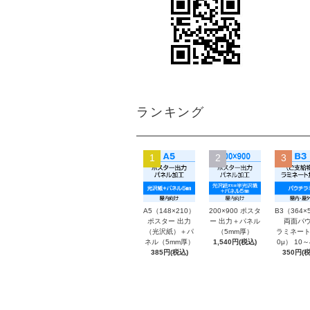
ランキング
1
2
3
A5（148×210）
200×900 ポスタ
B3（364×
ポスター 出力
ー 出力＋パネル
両面パウ
（光沢紙）＋パ
（5mm厚）
ラミネート
ネル（5mm厚）
1,540円(税込)
0μ） 10
385円(税込)
350円(税