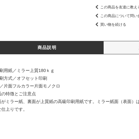
この商品を友達に教え
この商品について問い
買い物を続ける
商品説明
印刷用紙／ミラー上質180ｋｇ
印刷方式／オフセット印刷
色／片面フルカラー片面モノクロ
紙の特徴とご注意点
面がミラー紙、裏面が上質紙の高級印刷用紙です。ミラー紙面（表面）
な仕上りです。