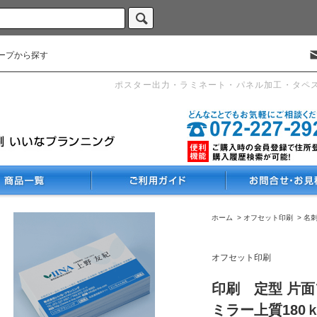
ープから探す
ポスター出力・ラミネート・パネル加工・タペ
ホーム
>
オフセット印刷
>
名
オフセット印刷
印刷 定型 片
ミラー上質180ｋ