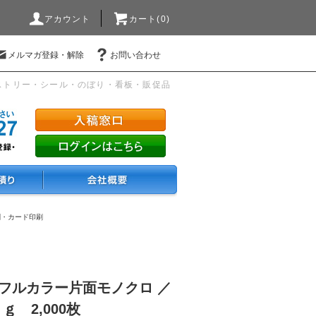
アカウント
カート(0)
メルマガ登録・解除
お問い合わせ
ストリー・シール・のぼり・看板・販促品
刺・カード印刷
面フルカラー片面モノクロ ／
ｇ 2,000枚