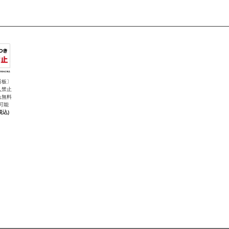
看板〕
入禁止
れ無料
可能
税込)