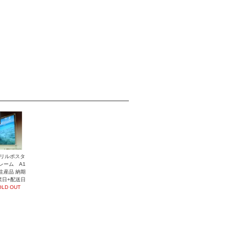
リルポスタ
レーム A1
生産品 納期
業日+配送日
OLD OUT