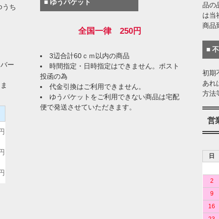
■ ゆうパケット
品の
ゆうち
は当
商品
全国一律 250円
■ 
3辺合計60ｃｍ以内の商品
イバー
時間指定・日時指定はできません。ポスト
初期
投函の為
あれ
りま
代金引換はご利用できません。
方法
ゆうパケットをご利用できない商品は宅配
便で発送させていただきます。
）
営
0円
0円
日
0円
2
9
16