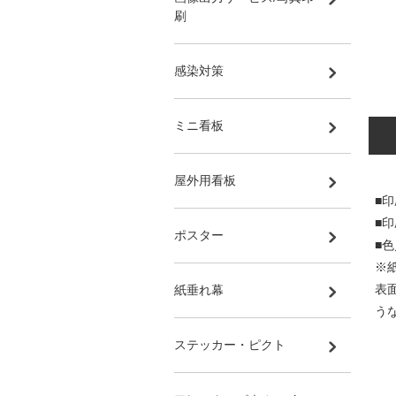
刷
感染対策
ミニ看板
屋外用看板
■
■
ポスター
■
※
表
紙垂れ幕
う
ステッカー・ピクト