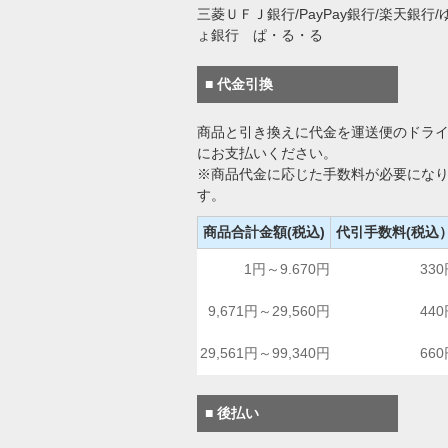
三菱ＵＦＪ銀行/PayPay銀行/楽天銀行/
ょ銀行 ぱ・る・る
■ 代金引換
商品と引き換えに代金を運送便のドラ
にお支払いください。
※商品代金に応じた手数料が必要にな
す。
商品合計金額(税込)
代引手数料(税込
1円～9.670円
33
9,671円～29,560円
44
29,561円～99,340円
66
■ 後払い