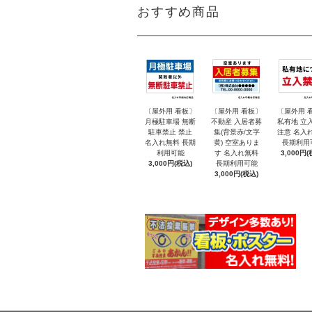
おすすめ商品
〔屋外用 看板〕
〔屋外用 看板〕
〔屋外用 
月極駐車場 無断
不動産 入居者募
私有地 立
駐車禁止 禁止
集(背景赤/文字
注意 名入
名入れ無料 長期
黄) 空室ありま
長期利用
利用可能
す 名入れ無料
3,000円(
3,000円(税込)
長期利用可能
3,000円(税込)