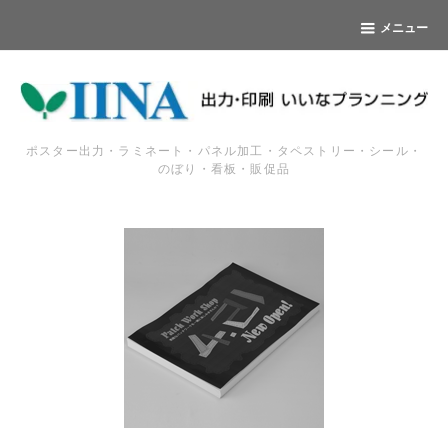
メニュー
ポスター出力・ラミネート・パネル加工・タペストリー・シール・
のぼり・看板・販促品