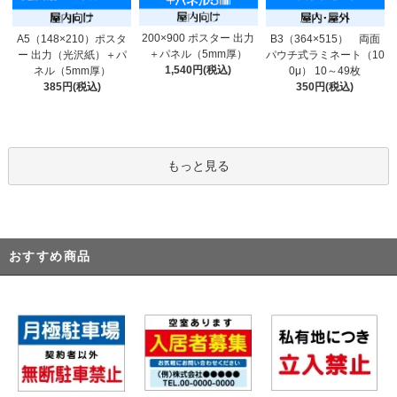
200×900 ポスター 出力
A5（148×210）ポスタ
B3（364×515） 両面
＋パネル（5mm厚）
ー 出力（光沢紙）＋パ
パウチ式ラミネート（10
1,540円(税込)
ネル（5mm厚）
0μ） 10～49枚
385円(税込)
350円(税込)
もっと見る
おすすめ商品