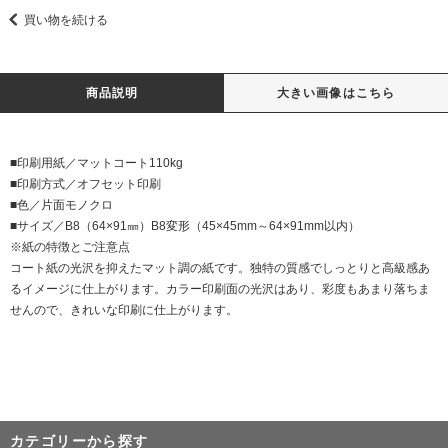
買い物を続ける
商品説明
大きい画像はこちら
■印刷用紙／マットコート110kg
■印刷方式／オフセット印刷
■色／片面モノクロ
■サイズ／B8（64×91㎜）B8変形（45×45mm～64×91mm以内）
※紙の特徴とご注意点
コート紙の光沢を抑えたマット調の紙です。独特の質感でしっとりと高級感あ
るイメージに仕上がります。カラー印刷面の光沢はあり、彩度もあまり落ちま
せんので、きれいな印刷に仕上がります。
カテゴリーから探す