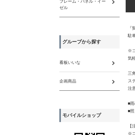
フレーム・パネル・イー
ゼル
『
駐車
グループから探す
※
気
看板いいな
三
ス
企画商品
注
■
■
モバイルショップ
【
※