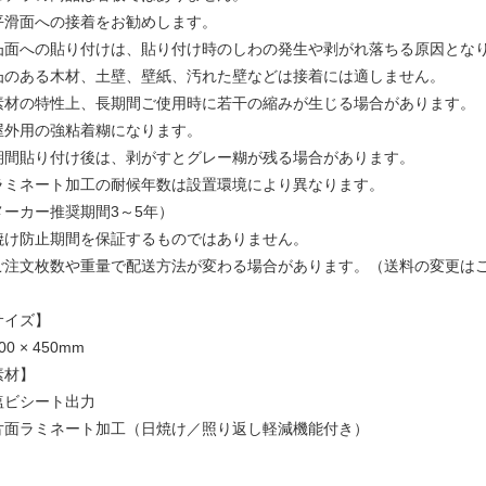
平滑面への接着をお勧めします。
凸面への貼り付けは、貼り付け時のしわの発生や剥がれ落ちる原因とな
凸のある木材、土壁、壁紙、汚れた壁などは接着には適しません。
素材の特性上、長期間ご使用時に若干の縮みが生じる場合があります。
屋外用の強粘着糊になります。
期間貼り付け後は、剥がすとグレー糊が残る場合があります。
ラミネート加工の耐候年数は設置環境により異なります。
メーカー推奨期間3～5年）
焼け防止期間を保証するものではありません。
ご注文枚数や重量で配送方法が変わる場合があります。（送料の変更は
サイズ】
00 × 450mm
素材】
塩ビシート出力
片面ラミネート加工（日焼け／照り返し軽減機能付き）