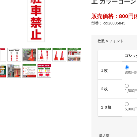
止 カラーコーン シ
販売価格：800円(税
型番： col20005h45
枚数 × フォント
ゴシッ
１枚
800円
２枚
1,500
１０枚
5,000
購入数