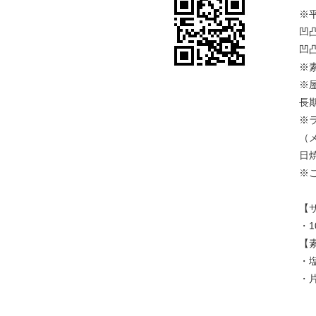
※
凹
凹
※
※
長
※
（
日
※
【
・1
【
・
・