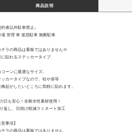
商品説明
契約者以外駐車禁止』
場 管理 車 迷惑駐車 無断駐車
コチラの商品は看板ではありません※
軽に貼れるステッカータイプ
角コーンに最適なサイズ。
テッカータイプなので、柱や扉等
意喚起がしたいところに気軽に貼れます。
雨の日も安心！全耐水性素材使用！
照り返し、日焼け軽減ラミネート加工
注意事項】
コチラの商品は看板ではありません。