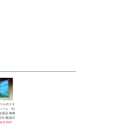
リルポスタ
レーム A1
生産品 納期
業日+配送日
OLD OUT