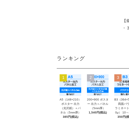
【
・
ランキング
1
2
3
A5（148×210）
200×900 ポスタ
B3（364×
ポスター 出力
ー 出力＋パネル
両面パウ
（光沢紙）＋パ
（5mm厚）
ラミネート
ネル（5mm厚）
1,540円(税込)
0μ） 10
385円(税込)
350円(税