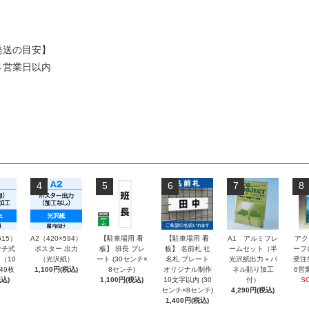
発送の目安】
３営業日以内
4
5
6
7
8
515）
A2（420×594）
【駐車場用 看
【駐車場用 看
A1 アルミフレ
アク
チ式
ポスター 出力
板】 班長 プレ
板】 名前札 社
ームセット（半
ーフ
（10
（光沢紙）
ート (30センチ×
名札 プレート
光沢紙出力＋パ
受注
～49枚
1,100円(税込)
8センチ)
オリジナル制作
ネル貼り加工
6営
込)
1,100円(税込)
10文字以内 (30
付）
S
センチ×8センチ)
4,290円(税込)
1,400円(税込)