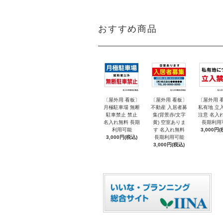
おすすめ商品
〔屋外用 看板〕
〔屋外用 看板〕
〔屋外用 
月極駐車場 無断
不動産 入居者募
私有地 立
駐車禁止 禁止
集(背景赤/文字
注意 名入
名入れ無料 長期
黄) 空室ありま
長期利用
利用可能
す 名入れ無料
3,000円(
3,000円(税込)
長期利用可能
3,000円(税込)