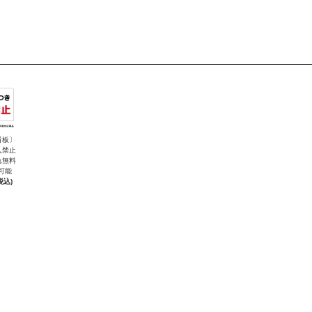
看板〕
入禁止
れ無料
可能
税込)