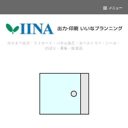
メニュー
ポスター出力・ラミネート・パネル加工・タペストリー・シール・
のぼり・看板・販促品