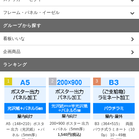
フレーム・パネル・イーゼル
グループから探す
看板いいな
企画商品
ランキング
1
2
3
200×900 ポスター 出力
A5（148×210）ポスタ
B3（364×515） 両面
＋パネル（5mm厚）
ー 出力（光沢紙）＋パ
パウチ式ラミネート（10
1,540円(税込)
ネル（5mm厚）
0μ） 10～49枚