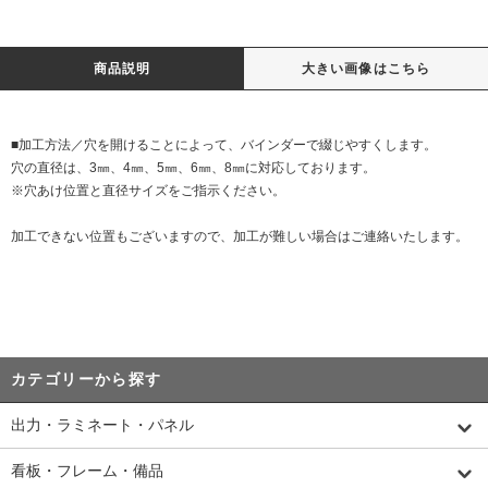
商品説明
大きい画像はこちら
■加工方法／穴を開けることによって、バインダーで綴じやすくします。
穴の直径は、3㎜、4㎜、5㎜、6㎜、8㎜に対応しております。
※穴あけ位置と直径サイズをご指示ください。
加工できない位置もございますので、加工が難しい場合はご連絡いたします。
カテゴリーから探す
出力・ラミネート・パネル
看板・フレーム・備品