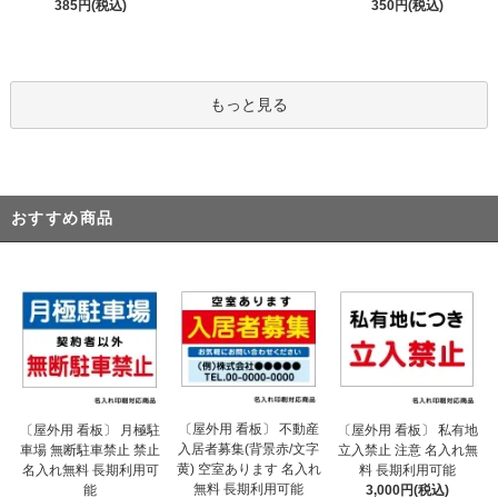
385円(税込)
350円(税込)
もっと見る
おすすめ商品
〔屋外用 看板〕 不動産
〔屋外用 看板〕 月極駐
〔屋外用 看板〕 私有地
入居者募集(背景赤/文字
車場 無断駐車禁止 禁止
立入禁止 注意 名入れ無
黄) 空室あります 名入れ
名入れ無料 長期利用可
料 長期利用可能
無料 長期利用可能
能
3,000円(税込)