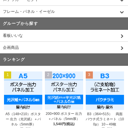
フレーム・パネル・イーゼル
グループから探す
看板いいな
企画商品
ランキング
1
2
3
200×900 ポスター 出力
A5（148×210）ポスタ
B3（364×515） 両面
＋パネル（5mm厚）
ー 出力（光沢紙）＋パ
パウチ式ラミネート（10
1,540円(税込)
ネル（5mm厚）
0μ） 10～49枚