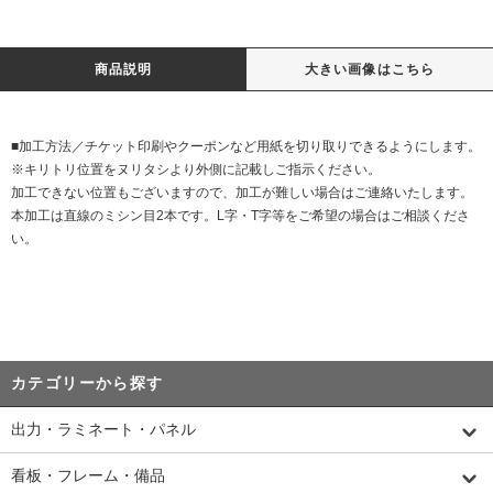
商品説明
大きい画像はこちら
■加工方法／チケット印刷やクーポンなど用紙を切り取りできるようにします。
※キリトリ位置をヌリタシより外側に記載しご指示ください。
加工できない位置もございますので、加工が難しい場合はご連絡いたします。
本加工は直線のミシン目2本です。L字・T字等をご希望の場合はご相談くださ
い。
カテゴリーから探す
出力・ラミネート・パネル
看板・フレーム・備品