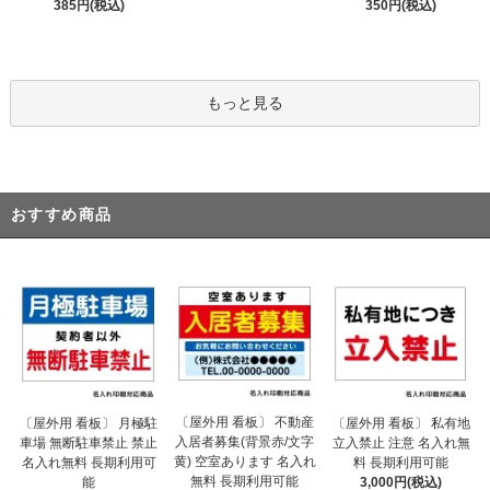
385円(税込)
350円(税込)
もっと見る
おすすめ商品
〔屋外用 看板〕 不動産
〔屋外用 看板〕 月極駐
〔屋外用 看板〕 私有地
入居者募集(背景赤/文字
車場 無断駐車禁止 禁止
立入禁止 注意 名入れ無
黄) 空室あります 名入れ
名入れ無料 長期利用可
料 長期利用可能
無料 長期利用可能
能
3,000円(税込)