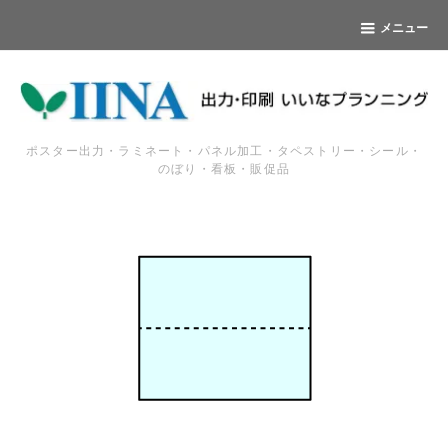
メニュー
ポスター出力・ラミネート・パネル加工・タペストリー・シール・
のぼり・看板・販促品