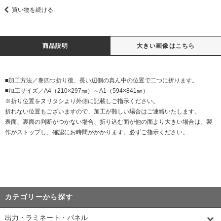
買い物を続ける
商品説明
大きい画像はこちら
■加工方法／巻四つ折り後、長い辺側の真ん中の位置で二つに折ります。
■加工サイズ／A4（210×297㎜）～A1（594×841㎜）
※折り位置をヌリタシより外側に記載しご指示ください。
折れない位置もございますので、加工が難しい場合はご連絡いたします。
表面、裏面の判断がつかない場合、折り込む面が他の面より大きい場合は、製
作がストップし、確認にお時間がかかります。必ずご指示ください。
カテゴリーから探す
出力・ラミネート・パネル