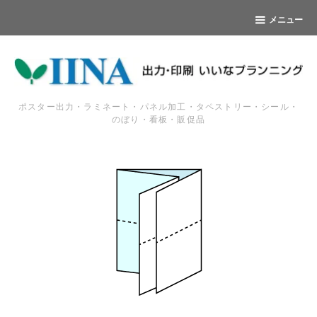
メニュー
ポスター出力・ラミネート・パネル加工・タペストリー・シール・
のぼり・看板・販促品