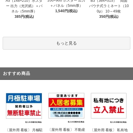
200×900 ポスター 出力
A5（148×210）ポスタ
B3（364×515） 両面
＋パネル（5mm厚）
ー 出力（光沢紙）＋パ
パウチ式ラミネート（10
1,540円(税込)
ネル（5mm厚）
0μ） 10～49枚
385円(税込)
350円(税込)
もっと見る
おすすめ商品
〔屋外用 看板〕 不動産
〔屋外用 看板〕 月極駐
〔屋外用 看板〕 私有地